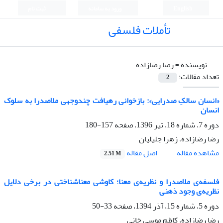
English
ورود به سامانه
ثبت نام
تأملات فلسفی
نویسنده =
رضا رضازاده
تعداد مقالات:
2
«انسان سالکِ صدرایی»: بازخوانی رهیافت‌ چندوجهی ملاصدرا به سلوک
انسان
دوره 7، شماره 18، تیر 1396، صفحه
157-180
رضا رضازاده، زهرا جلیلیان
اصل مقاله
مشاهده مقاله
2.51 M
فلسفه‌ی ملاصدرا و نظریه‌ی‌ معنا؛ کاوشی معناشناختی در برخی دلایل
نظریه‌ی وجود ذهنی
دوره 5، شماره 15، آذر 1394، صفحه
33-50
رضا رضازاده، کاظم موسی خانی