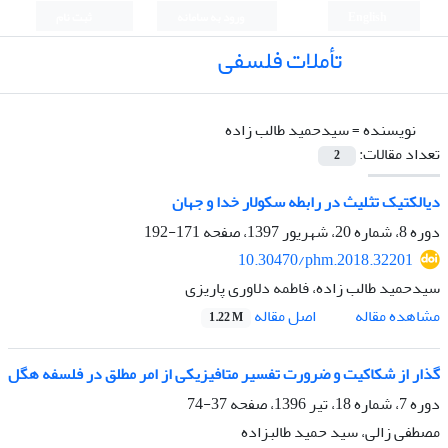
English
ورود به سامانه
ثبت نام
تأملات فلسفی
نویسنده =
سیدحمید طالب زاده
تعداد مقالات:
2
دیالکتیک تثلیث در رابطه سکولار خدا و جهان
دوره 8، شماره 20، شهریور 1397، صفحه
171-192
10.30470/phm.2018.32201
سیدحمید طالب زاده، فاطمه دلاوری پاریزی
اصل مقاله
مشاهده مقاله
1.22 M
گذار از شکاکیت و ضرورت تفسیر متافیزیکی از امر مطلق در فلسفه هگل
دوره 7، شماره 18، تیر 1396، صفحه
37-74
مصطفی زالی، سید حمید طالبزاده