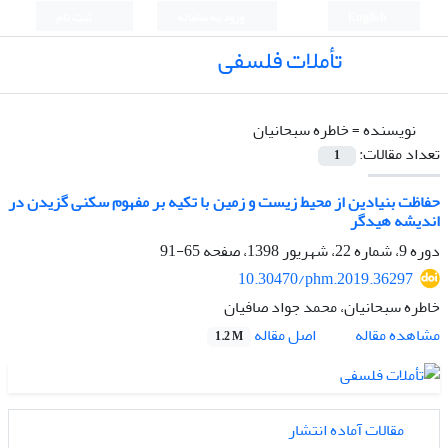
English
ورود به سامانه
ثبت نام
تأملات فلسفی
نویسنده =
خاطره سبحانیان
تعداد مقالات:
1
حفاظت بنیادین از محیط زیست و زمین با تکیه بر مفهوم سکنی گزیدن در
اندیشه هیدگر
دوره 9، شماره 22، شهریور 1398، صفحه
65-91
10.30470/phm.2019.36297
خاطره سبحانیان، محمد جواد صافیان
اصل مقاله
مشاهده مقاله
1.2 M
مقالات آماده انتشار