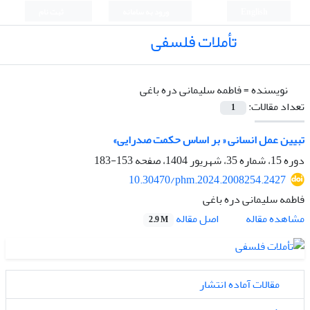
English
ورود به سامانه
ثبت نام
تأملات فلسفی
نویسنده =
فاطمه سلیمانی دره باغی
تعداد مقالات:
1
تبیین عمل انسانی « بر اساس حکمت صدرایی»
دوره 15، شماره 35، شهریور 1404، صفحه
153-183
10.30470/phm.2024.2008254.2427
فاطمه سلیمانی دره باغی
اصل مقاله
مشاهده مقاله
2.9 M
مقالات آماده انتشار