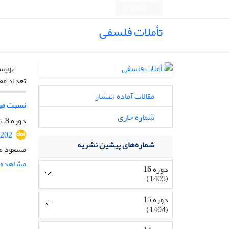
English
تأملات فلسفی
نویس
تعداد مق
مقالات آماده انتشار
نسبت میا
شماره جاری
دوره 8، شماره 20، شهریور 1397، صفحه
2202
شماره‌های پیشین نشریه
مسعود می
مشاهده م
دوره 16
(1405)
دوره 15
(1404)