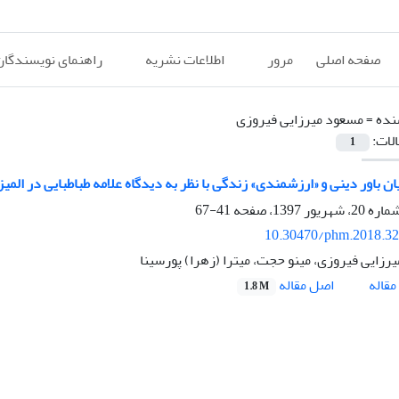
صفحه اصلی
مرور
اطلاعات نشریه
راهنمای نویسندگان
نده =
مسعود میرزایی فیروزی
الات:
1
ن باور دینی و «ارزشمندی» زندگی با نظر به دیدگاه علامه طباطبایی در المیز
41-67
10.30470/phm.2018.3
رزایی فیروزی، مینو حجت، میترا (زهرا) پورسینا
اصل مقاله
قاله
1.8 M