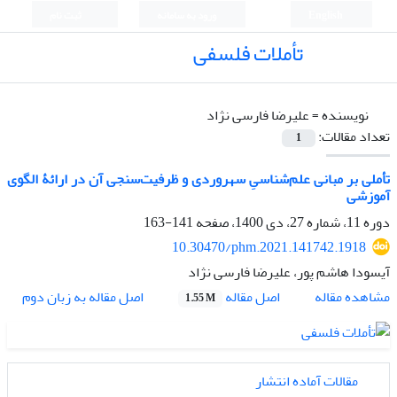
English
ورود به سامانه
ثبت نام
تأملات فلسفی
نویسنده =
علیرضا فارسی نژاد
تعداد مقالات:
1
تأملی بر مبانی علم‌شناسیِ سهروردی و ظرفیت‌سنجی آن در ارائۀ الگوی
آموزشی
دوره 11، شماره 27، دی 1400، صفحه
141-163
10.30470/phm.2021.141742.1918
آیسودا هاشم پور، علیرضا فارسی نژاد
اصل مقاله
مشاهده مقاله
اصل مقاله به زبان دوم
1.55 M
مقالات آماده انتشار