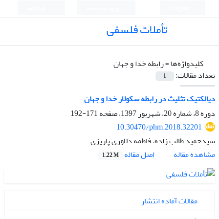
English
ورود به سامانه
ثبت نام
تأملات فلسفی
کلیدواژه‌ها =
رابطه خدا و جهان
تعداد مقالات:
1
دیالکتیک تثلیث در رابطه سکولار خدا و جهان
دوره 8، شماره 20، شهریور 1397، صفحه
171-192
10.30470/phm.2018.32201
سیدحمید طالب زاده، فاطمه دلاوری پاریزی
اصل مقاله
مشاهده مقاله
1.22 M
مقالات آماده انتشار