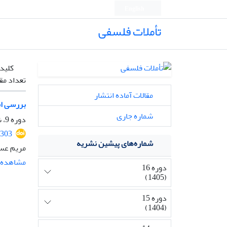
English
تأملات فلسفی
کلیدو
تعداد مق
مقالات آماده انتشار
بررسی ام
شماره جاری
دوره 9، شماره 22، شهریور 1398، صفحه
6303
شماره‌های پیشین نشریه
مریم عس
مشاهده م
دوره 16
(1405)
دوره 15
(1404)