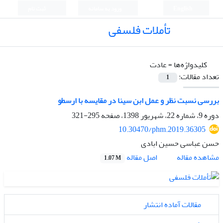
English
ورود به سامانه
ثبت نام
تأملات فلسفی
کلیدواژه‌ها =
عادت
تعداد مقالات:
1
بررسی نسبت نظر و عمل ابن سینا در مقایسه با ارسطو
دوره 9، شماره 22، شهریور 1398، صفحه
295-321
10.30470/phm.2019.36305
حسن عباسی حسین ابادی
اصل مقاله
مشاهده مقاله
1.07 M
مقالات آماده انتشار