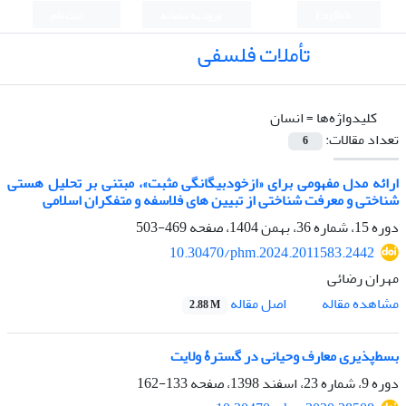
English
ورود به سامانه
ثبت نام
تأملات فلسفی
کلیدواژه‌ها =
انسان
تعداد مقالات:
6
ارائه مدل مفهومی برای «ازخودبیگانگی مثبت»، مبتنی بر تحلیل هستی
شناختی و معرفت شناختی از تبیین های فلاسفه و متفکران اسلامی
دوره 15، شماره 36، بهمن 1404، صفحه
469-503
10.30470/phm.2024.2011583.2442
مهران رضائی
اصل مقاله
مشاهده مقاله
2.88 M
بسط‌پذیری معارف وحیانی در گسترۀ ولایت
دوره 9، شماره 23، اسفند 1398، صفحه
133-162