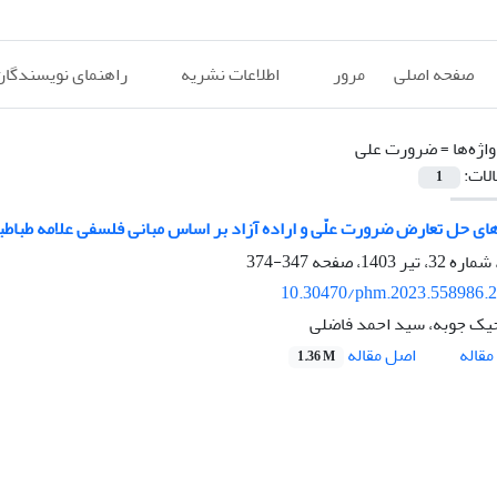
صفحه اصلی
مرور
اطلاعات نشریه
راهنمای نویسندگان
اژه‌ها =
ضرورت علی
الات:
1
های حل تعارض ضرورت علّی و اراده آزاد بر اساس مبانی فلسفی علامه طباطب
347-374
10.30470/phm.2023.558986.
یک جوبه، سید احمد فاضلی
اصل مقاله
قاله
1.36 M