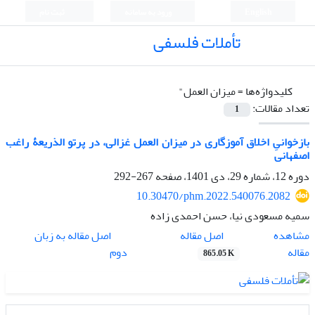
English
ورود به سامانه
ثبت نام
تأملات فلسفی
کلیدواژه‌ها =
میزان العمل"
تعداد مقالات:
1
بازخوانیِ اخلاق آموزگاری در میزان العمل غزالی، در پرتو الذریعۀ راغب
اصفهانی
دوره 12، شماره 29، دی 1401، صفحه
267-292
10.30470/phm.2022.540076.2082
سمیه مسعودی نیا، حسن احمدی زاده
اصل مقاله
مشاهده
اصل مقاله به زبان
مقاله
دوم
865.05 K