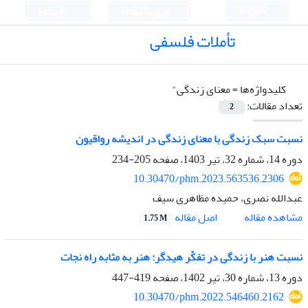
English
ورود به سامانه
ثبت نام
تأملات فلسفی
کلیدواژه‌ها =
معنای زندگی"
تعداد مقالات:
2
نسبت سبک زندگی با معنای زندگی در اندیشه رواقیون
دوره 14، شماره 32، تیر 1403، صفحه
205-234
10.30470/phm.2023.563536.2306
عبدالله نصری، حمیده مظاهری سیف
اصل مقاله
مشاهده مقاله
1.75 M
نسبت هنر با زندگی در تفکّر هیدگر: هنر به مثابه راه نجات
دوره 13، شماره 30، تیر 1402، صفحه
419-447
10.30470/phm.2022.546460.2162