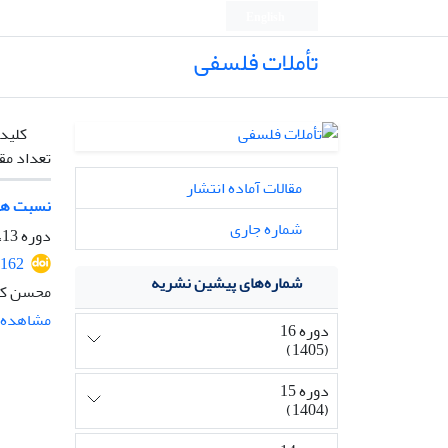
English
تأملات فلسفی
کلیدو
تعداد مق
مقالات آماده انتشار
نسبت هنر
شماره جاری
دوره 13، شماره 30، تیر 1402، صفحه
2162
شماره‌های پیشین نشریه
محسن کرم
مشاهده م
دوره 16
(1405)
دوره 15
(1404)