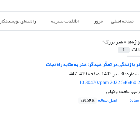
صفحه اصلی
مرور
اطلاعات نشریه
راهنمای نویسندگان
اژه‌ها =
هنر بزرگ"
الات:
1
 با زندگی در تفکّر هیدگر: هنر به مثابه راه نجات
419-447
10.30470/phm.2022.546460.
ی، عاطفه وکیلی
اصل مقاله
قاله
720.59 K