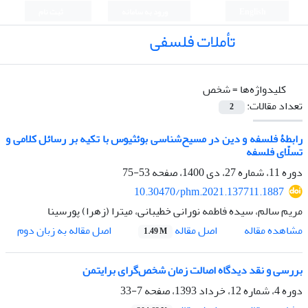
English
ورود به سامانه
ثبت نام
تأملات فلسفی
کلیدواژه‌ها =
شخص
تعداد مقالات:
2
رابطۀ فلسفه و دین در مسیح‌شناسی بوئثیوس با تکیه بر رسائل کلامی و
تسلّای فلسفه
دوره 11، شماره 27، دی 1400، صفحه
53-75
10.30470/phm.2021.137711.1887
مریم سالم، سیده فاطمه نورانی خطیبانی، میترا (زهرا) پورسینا
اصل مقاله
مشاهده مقاله
اصل مقاله به زبان دوم
1.49 M
بررسی و نقد دیدگاه اصالت زمان شخص‌گرای برایتمن
دوره 4، شماره 12، خرداد 1393، صفحه
7-33