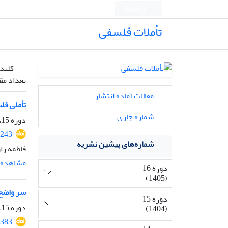
English
تأملات فلسفی
کلیدو
تعداد مق
مقالات آماده انتشار
تأملی فل
شماره جاری
دوره 15، شماره 36، بهمن 1404، صفحه
2243
شماره‌های پیشین نشریه
فاطمه را
مشاهده م
دوره 16
(1405)
سر واضح د
دوره 15
دوره 15، شماره 35، شهریور 1404، صفحه
(1404)
2383