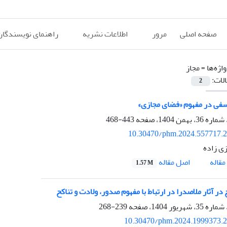
صفحه اصلی
مرور
اطلاعات نشریه
راهنمای نویسندگان
اژه‌ها =
مجاز
الات:
2
سفی در مفهوم «فضای مجازی»
443-468
10.30470/phm.2024.557717.
زی زاده
اصل مقاله
قاله
1.57 M
ر آثار ملاصدرا در ارتباط با مفهوم صدور، ولادت و تناکح
239-268
10.30470/phm.2024.1999373.