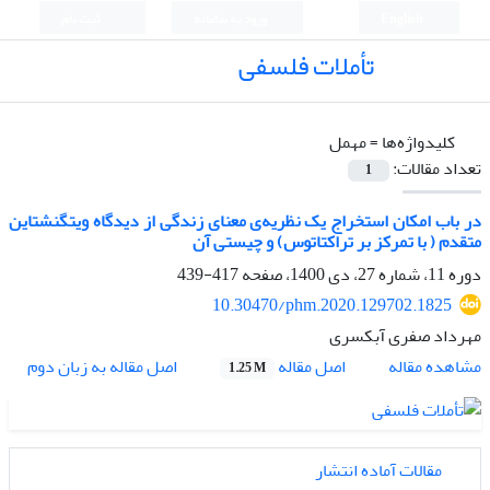
English
ورود به سامانه
ثبت نام
تأملات فلسفی
کلیدواژه‌ها =
مهمل
تعداد مقالات:
1
در باب امکان استخراج یک نظریه‌ی معنای زندگی از دیدگاه ویتگنشتاین
متقدم ( با تمرکز بر تراکتاتوس) و چیستی آن
دوره 11، شماره 27، دی 1400، صفحه
417-439
10.30470/phm.2020.129702.1825
مهرداد صفری آبکسری
اصل مقاله
مشاهده مقاله
اصل مقاله به زبان دوم
1.25 M
مقالات آماده انتشار