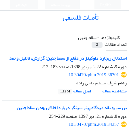
English
ورود به سامانه
ثبت نام
تأملات فلسفی
کلیدواژه‌ها =
سقط جنین
تعداد مقالات:
2
استدلال ریچارد داوکینز در دفاع از سقط جنین: گزارش، تحلیل و نقد
دوره 9، شماره 22، شهریور 1398، صفحه
183-212
10.30470/phm.2019.36301
رهام شرف، مسلم حاجی زاده
اصل مقاله
مشاهده مقاله
1.12 M
بررسی و نقد دیدگاه پیتر سینگر درباره اخلاقی بودن سقط جنین
دوره 8، شماره 21، دی 1397، صفحه
229-254
10.30470/phm.2019.34357