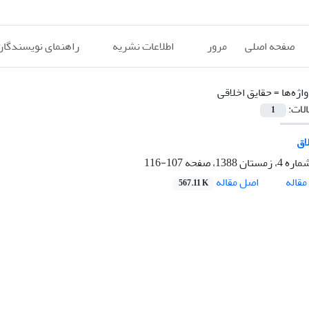
صفحه اصلی
مرور
اطلاعات نشریه
راهنمای نویسندگان
اژه‌ها =
حقایق اخلاقی
الات:
1
اق
107-116
اصل مقاله
قاله
567.11 K