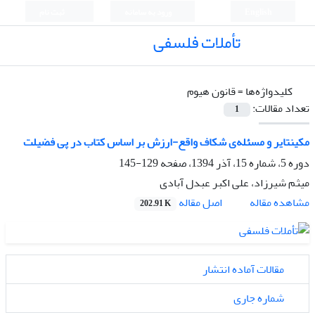
English
ورود به سامانه
ثبت نام
تأملات فلسفی
کلیدواژه‌ها =
قانون هیوم
تعداد مقالات:
1
مکینتایر و مسئله‌ی شکاف واقع-ارزش بر اساس کتاب در پی فضیلت
دوره 5، شماره 15، آذر 1394، صفحه
129-145
میثم شیرزاد، علی اکبر عبدل آبادی
اصل مقاله
مشاهده مقاله
202.91 K
مقالات آماده انتشار
شماره جاری