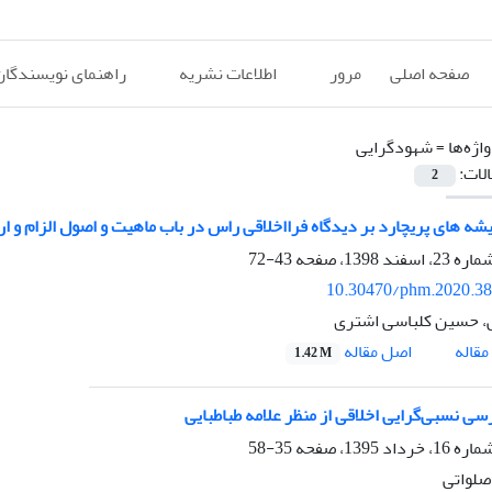
صفحه اصلی
مرور
اطلاعات نشریه
راهنمای نویسندگان
اژه‌ها =
شهودگرایی
الات:
2
یشه های پریچارد بر دیدگاه فرااخلاقی راس در باب ماهیت و اصول الزام و ارت
43-72
10.30470/phm.2020.3
ی، حسین کلباسی اشتری
اصل مقاله
قاله
1.42 M
سی نسبی‌گرایی اخلاقی از منظر علامه طباطبایی
35-58
 صلواتی