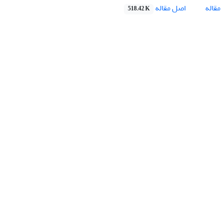
اصل مقاله
قاله
518.42 K