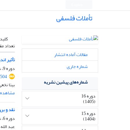
English
تأملات فلسفی
کلیدو
تعداد مق
مقالات آماده انتشار
تأثیر اند
شماره جاری
دوره 9، شماره 23، اسفند 1398، صفحه
8504
شماره‌های پیشین نشریه
بیتا نخع
مشاهده م
دوره 16
(1405)
نقد و برر
دوره 15
دوره 6، شماره 16، خرداد 1395، صفحه
(1404)
عبد الله