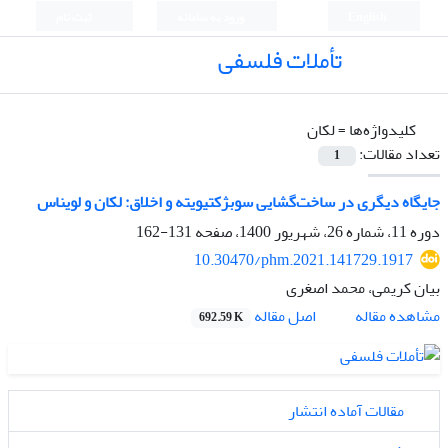
English
ورود به سامانه
ثبت نام
تأملات فلسفی
کلیدواژه‌ها =
لکان
تعداد مقالات:
1
جایگاه دیگری در ساخت‌گشایی سوبژکتیویته و اخلاق: لکان و لویناس
دوره 11، شماره 26، شهریور 1400، صفحه
131-162
10.30470/phm.2021.141729.1917
بیان کریمی، محمد اصغری
اصل مقاله
مشاهده مقاله
692.59 K
مقالات آماده انتشار