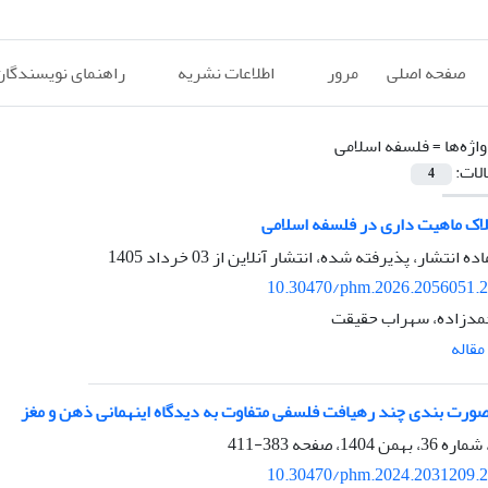
صفحه اصلی
مرور
اطلاعات نشریه
راهنمای نویسندگان
اژه‌ها =
فلسفه اسلامی
الات:
4
لاک ماهیت داری در فلسفه اسلامی
اده انتشار، پذیرفته شده، انتشار آنلاین از
03 خرداد 1405
10.30470/phm.2026.2056051.
دزاده، سهراب حقیقت
قاله
صورت بندی چند رهیافت فلسفی متفاوت به دیدگاه اینهمانی ذهن و مغز
383-411
10.30470/phm.2024.2031209.