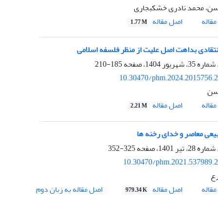
سن، محمد نادری خشکبجاری
اصل مقاله
قاله
1.77 M
تقادی بداهت اصل علیت از منظر فلسفه اسلامی
185-210
10.30470/phm.2024.2015756.
سن
اصل مقاله
قاله
2.21 M
بیعی معاصر و خدای رخنه ها
325-352
10.30470/phm.2021.537989.
رع
اصل مقاله
قاله
اصل مقاله به زبان دوم
979.34 K