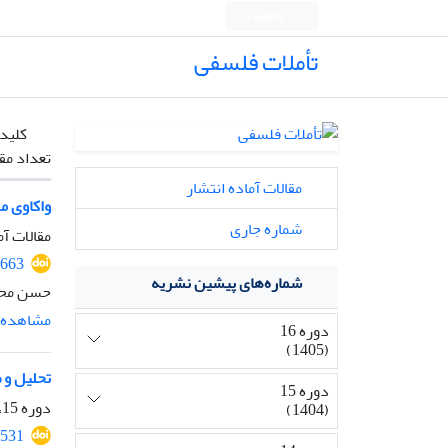
English
تأملات فلسفی
کلیدو
تعداد مق
مقالات آماده انتشار
واکاوی م
شماره جاری
مقالات آم
2663
شماره‌های پیشین نشریه
حسن محم
مشاهده م
دوره 16
(1405)
تحلیل و 
دوره 15
دوره 15، شماره 36، بهمن 1404، صفحه
(1404)
2531