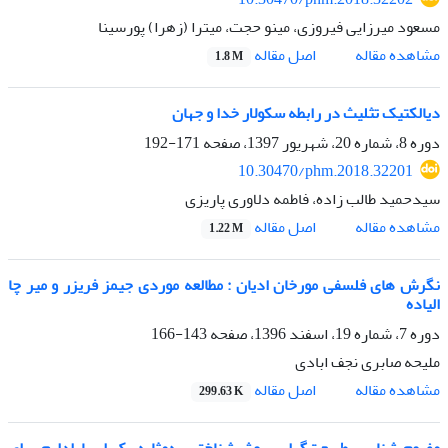
مسعود میرزایی فیروزی، مینو حجت، میترا (زهرا) پورسینا
اصل مقاله
مشاهده مقاله
1.8 M
دیالکتیک تثلیث در رابطه سکولار خدا و جهان
دوره 8، شماره 20، شهریور 1397، صفحه
171-192
10.30470/phm.2018.32201
سیدحمید طالب زاده، فاطمه دلاوری پاریزی
اصل مقاله
مشاهده مقاله
1.22 M
نگرش های فلسفی مورخان ادیان : مطالعه موردی جیمز فریزر و میر چا
الیاده
دوره 7، شماره 19، اسفند 1396، صفحه
143-166
ملیحه صابری نجف ابادی
اصل مقاله
مشاهده مقاله
299.63 K