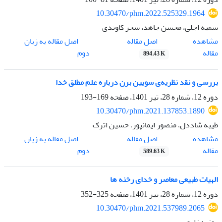
10.30470/phm.2022.525329.1964
سمیه اجلی، محسن جاهد، سحر کاوندی
اصل مقاله
مشاهده
اصل مقاله به زبان
مقاله
دوم
894.43 K
بررسی و نقد نظریه‌ی سویین برن درباره علم مطلق خدا
دوره 12، شماره 28، تیر 1401، صفحه
169-193
10.30470/phm.2021.137853.1890
طیبه شاددل، منصور ایمانپور، حسین اترک
اصل مقاله
مشاهده
اصل مقاله به زبان
مقاله
دوم
589.63 K
الهیات طبیعی معاصر و خدای رخنه ها
دوره 12، شماره 28، تیر 1401، صفحه
325-352
10.30470/phm.2021.537989.2065
روزبه زارع