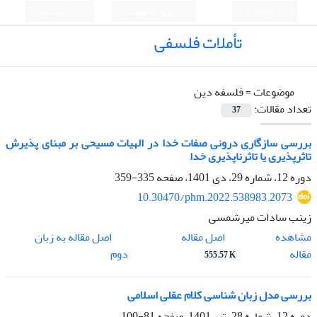
English
ورود به سامانه
ثبت نام
تأملات فلسفی
موضوعات =
فلسفه دین
تعداد مقالات:
37
بررسی سازگاری درونی صفات خدا در الهیات مسیحی بر مبنای پذیرش
تاثرپذیری یا تاثرناپذیری خدا
دوره 12، شماره 29، دی 1401، صفحه
335-359
10.30470/phm.2022.538983.2073
زینب سادات میرشمسی
اصل مقاله
مشاهده
اصل مقاله به زبان
مقاله
دوم
555.57 K
بررسی مدل زبان شناسی کلام عقلی اسلامی
دوره 12، شماره 28، تیر 1401، صفحه
81-100