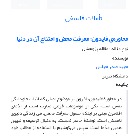
English
ورود به سامانه
ثبت نام
تأملات فلسفی
محاوره‌ی فایدون: معرفت محض و امتناع آن در دنیا
نوع مقاله : مقاله پژوهشی
نویسنده
مجید صدر مجلس
دانشگاه تبریز
چکیده
در محاورۀ
فایدون
، افزون بر موضوع اصلی که اثبات جاودانگی
نفس است، یکی از موضوعات فرعی عبارت است از ادّعای
افلاطون مبنی بر اینکه حصول
معرفت محض
، طی زندگی دنیوی
ناممکن است. نوشتۀ حاضر نخست، به دنبال توصیف و تبیین
همین مدّعا است. سپس می‌کوشیم با استفاده از مطالب خود