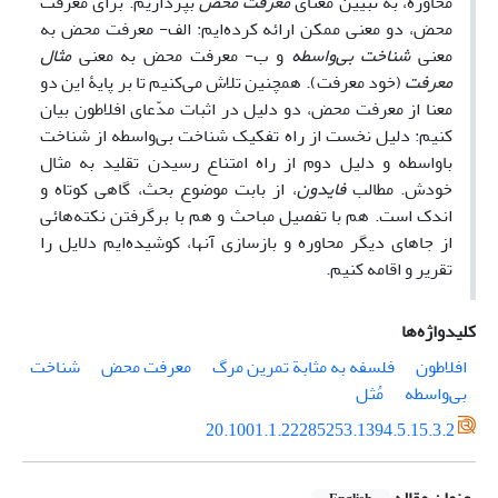
محاوره، به تبیین معنای
معرفت محض
بپردازیم. برای معرفت
محض، دو معنی ممکن ارائه کرده‌ایم: الف- معرفت محض به
معنی
شناخت بی‌واسطه
و ب- معرفت محض به معنی
مثال
معرفت
(خود معرفت). همچنین تلاش می‌کنیم تا بر پایۀ این دو
معنا از معرفت محض، دو دلیل در اثبات مدّعای افلاطون بیان
کنیم: دلیل نخست از راه تفکیک شناخت بی‌واسطه از شناخت
باواسطه و دلیل دوم از راه امتناع رسیدن تقلید به مثال
خودش. مطالب
فایدون
، از بابت موضوع بحث، گاهی کوتاه و
اندک است. هم با تفصیل مباحث و هم با برگرفتن نکته‌هائی
از جاهای دیگر محاوره و بازسازی آنها، کوشیده‌ایم دلایل را
تقریر و اقامه کنیم.
کلیدواژه‌ها
افلاطون
فلسفه به مثابة تمرین مرگ
معرفت محض
شناخت
بی‌واسطه
مُثل
20.1001.1.22285253.1394.5.15.3.2