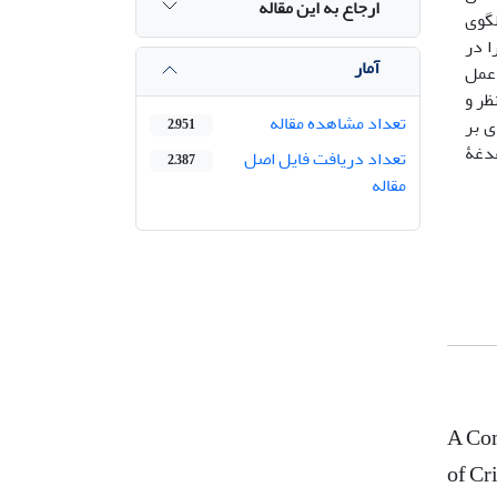
ارجاع به این مقاله
گوی
ا در
آمار
 عمل
ظر و
تعداد مشاهده مقاله
ی بر
2,951
غدغۀ
تعداد دریافت فایل اصل
2,387
مقاله
A Com
of Cr