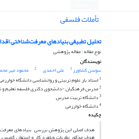
English
تأملات فلسفی
تحلیل تطبیقی بنیادهای معرفت‌شناختی اقدام
نوع مقاله : مقاله پژوهشی
نویسندگان
2
1
سوسن کشاورز
علی احمدی
محمود مهر محم
1
استاد یار علوم تربیتی و روانشناسی دانشگاه خوارزمی
2
مدرس فرهنگیان -دانشجوی دکتری فلسفه تعلیم و ت
3
دانشگاه تربیت مدرس
4
دانشگاه خوارزمی
چکیده
هدف اصلی این پژوهش بررسی بنیادهای معرفت‌شنا
هدف مذکور نظریات ویلفرد کار و استفان کمیس، از