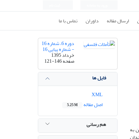
ورود به سامانه
ثبت نام
ارسال مقاله
داوران
تماس با ما
دوره 6، شماره 16
- شماره پیاپی 16
خرداد 1395
صفحه
121-146
فایل ها
XML
اصل مقاله
5.25 M
هم رسانی
ن به
ندان