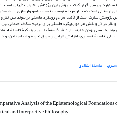
سفه، مورد بررسی قرار گرفت. روش این پژوهش تحلیل تطبیقی است. ال
دی لهستانی است که چهار مرحلۀ توصیف، تفسیر، هم‌جوارسازی و مقایسه ر
این پژوهش عبارت است از تأکید هر دو رویکرد فلسفی بر پیوند بین نظر و
 و نظر در آن و تلاش هر دو رویکرد فلسفی برای ترمیم شکاف احتمالی بین ن
ربوط به نسبی بودن حقیقت از منظر فلسفۀ تفسیری و تکیۀ فلسفۀ انتقاد
ۀ اصلی فلسفۀ تفسیری، افزایش کارایی از طریق تجربه و انجام دادن، و د
ش تفکر بازتابی است.
سیری
فلسفۀ انتقادی
parative Analysis of the Epistemological Foundations o
itical and Interpretive Philosophy