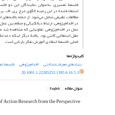
فلسفۀ تفسیری، به‌عنوان نمایندگان این دو فل
استفاده‌شده در این زمینه الگوی جرج زی. اف. بر
مطالعات تطبیقی شامل می‌شود. از جمله یافته‌های 
در اقدام‌پژوهی، ارتباط دیالکتیکی و منظم بین عمل
عمل در اقدام‌پژوهی. تفاوتهایی که مشاهده شد م
عقل استعلایی کانتی بود. یافتۀ دیگر اینکه دغدغ
اصلی فلسفۀ انتقادی آموز
کلیدواژه‌ها
بنیادهای معرفت‌شناختی
اقدام‌پژوهی
فلسفۀ تف
20.1001.1.22285253.1395.6.16.5.3
عنوان مقاله
English
f Action Research from the Perspective