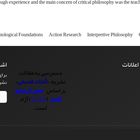
ough experience and the main concern of critical philosophy was the teac
mological Foundations
Action Research
Interpretive Philosophy
 اعلانات
اشت
دسترسی به مقالات
برای
نشریه «
تأملات فلسفی
»
نشر
بر اساس
مجوز کرییتیو
کامنز
(
) آزاد
CC BY
است.
سیناوب