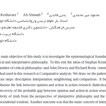
1
2
4
3
محمود مهر محمدی
یحیی قائدی
Ali Ahmadi
 Keshavarz
استاد یار علوم تربیتی و روانشناسی دانشگاه خو
مدرس فرهنگیان -دانشجوی دکتری فلسفه تعلیم و ت
دانشگاه تربیت 
دانشگاه خو
 main objective of this study is to investigate the epistemological founda
tical and interpretative philosophy. To this end, the ideas of Stephan Kem
mittee of critical philosophy) and John Dewey and Richard Rorty, (memb
hod used in this research is Comparative analysis. We draw on the patter
four steps: description, interpretation, neighboring and comparison. It 
hasize the link between opinion and action in action research, dialecti
 recovery of the probable gap between opinion and action in action rese
ativity of truth from the perspective of interpretive philosophy and the
nscendental wisdom. Another outcome was that the main concern of interp