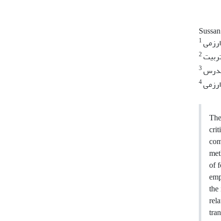
Sussan
1
ارزمی
2
ربیت
3
مدرس
4
ارزمی
The
cri
com
met
of 
emp
the
rel
tra