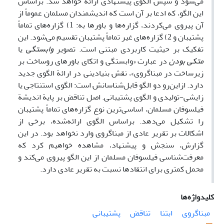
می‌شود و سپس الگوی پیشنهادی ارائه خواهد شد. براساس
این الگو، که ادعا بر آن است که اندیشمندان مسلمان عموماً از
آن پیروی می‌کردند، گزاره‌ها و باورها به: 1) گزاره‌های تماماً
پشتیبان و 2) گزاره‌های غیر تماماً پشتیبان تقسیم می‌شود. این
تفکیک بر حیثیت کاربردی مبتنی است. تصویر
وابستگی
یا
متکی بودن
در عبارت «وابستگی و اتکای باورهای روساخت بر
زیرساخت در مبناگروی»، نقش بنیادینی در ارائة الگوی جدید
دارد. ازاین‌رو دو الگو قابل‌شناسانش است: الگوی استنتاجی یا
زایشی-تولیدی و الگوی پشتیبانی. اصل تناقض بر پایة اندیشة
فیلسوفان مسلمان، اساسی‌ترین نوع گزاره‌های تماماً پشتیبان
را تشکیل می‌دهد. براساس الگوی ارائه‌شده، برخی از
اشکالات بر تقریر عادی از مبناگروی وارد نخواهد بود. در این
گزارش، سنجش و پیشنهاد، مشاهده خواهیم کرد که
معرفت‌شناسی فیلسوفان مسلمان از این الگو پیروی می‌کند و
محمل کمتری برای انتقادها نسبت به تقریر عادی دارد.
کلیدواژه‌ها
مبناگروی
ابتنا
تناقض
پشتیبانی