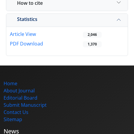
How to cite
Statistics
Article View
2,046
PDF Download
1,370
Home
About Journal
Editorial Board
Submit Manuscript
Contact Us
Sitemap
News