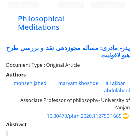
Persian
Login
Register
Philosophical
Meditations
پدر- مادری: مساله مجوزدهی نقد و بررسی طرح
هیو لافولیت
Document Type : Original Article
Authors
mohsen jahed
maryam khoshdel
ali akbar
abdolabadi
Associate Professor of philosophy- University of
Zanjan
10.30470/phm.2020.112750.1665
Abstract