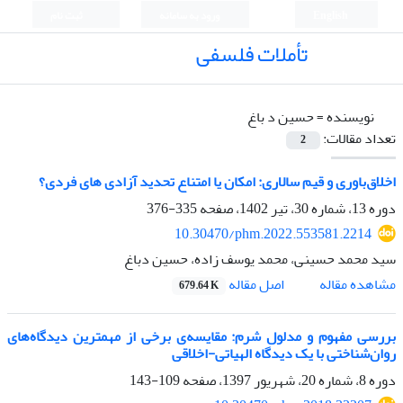
English
ورود به سامانه
ثبت نام
تأملات فلسفی
نویسنده =
حسین د باغ
تعداد مقالات:
2
اخلاق‌باوری و قیم سالاری: امکان یا امتناع تحدید آزادی های فردی؟
دوره 13، شماره 30، تیر 1402، صفحه
335-376
10.30470/phm.2022.553581.2214
سید محمد حسینی، محمد یوسف زاده، حسین دباغ
اصل مقاله
مشاهده مقاله
679.64 K
بررسی مفهوم‌ و مدلول شرم: مقایسه‌‌ی برخی از مهمترین دیدگاه‌های
روان‌شناختی‌ با یک دیدگاه الهیاتی-اخلاقی
دوره 8، شماره 20، شهریور 1397، صفحه
109-143