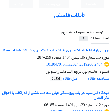
English
ورود به سامانه
ثبت نام
تأملات فلسفی
نویسنده =
آیسودا هاشم پور
تعداد مقالات:
4
بررسی ارتباط «تمایزات جبری افراد» با «حکمت الهی» در اندیشه ابن‌سینا
دوره 15، شماره 36، بهمن 1404، صفحه
259-287
10.30470/phm.2024.2019200.2484
آیسودا هاشم پور، فروغ السادات رحیم پور
اصل مقاله
مشاهده مقاله
2.15 M
دیدگاه ابن‌سینا در باب پیوستگی میان سعادت ناشی از ادراکات با احوال
مغز انسان
دوره 12، شماره 29، دی 1401، صفحه
85-106