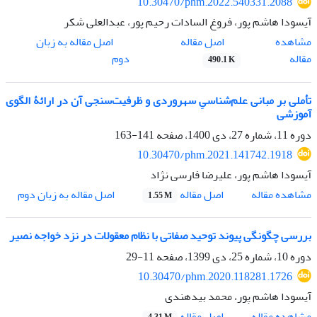
10.30470/phm.2022.540331.2088
آیسودا هاشم پور، فروغ السادات رحیم پور، عبدالعلی شکر
اصل مقاله
مشاهده
اصل مقاله به زبان
مقاله
دوم
490.1 K
تأملی بر مبانی علم‌شناسیِ سهروردی و ظرفیت‌سنجی آن در ارائۀ الگوی
آموزشی
دوره 11، شماره 27، دی 1400، صفحه
141-163
10.30470/phm.2021.141742.1918
آیسودا هاشم پور، علیرضا فارسی نژاد
اصل مقاله
مشاهده مقاله
اصل مقاله به زبان دوم
1.55 M
بررسی چگونگی پیوند توحید صفاتی با نظام معقولات در نزد خواجه نصیر
دوره 10، شماره 25، دی 1399، صفحه
11-29
10.30470/phm.2020.118281.1726
آیسودا هاشم پور، محمد بیدهندی
اصل مقاله
مشاهده مقاله