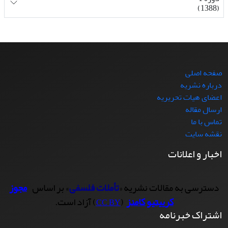
(1388)
صفحه اصلی
درباره نشریه
اعضای هیات تحریریه
ارسال مقاله
تماس با ما
نقشه سایت
اخبار و اعلانات
دسترسی به مقالات نشریه «
تأملات فلسفی
» بر اساس
مجوز
کرییتیو کامنز
(
) آزاد است.
CC BY
اشتراک خبرنامه