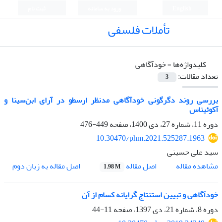
English
ورود به سامانه
ثبت نام
تأملات فلسفی
کلیدواژه‌ها =
خودآگاهی
تعداد مقالات:
3
بررسی روند دگرگونی خودآگاهی مدنظر ارسطو در آرای ابن‌سینا و
آکوئیناس
دوره 11، شماره 27، دی 1400، صفحه
449-476
10.30470/phm.2021.525287.1963
سید علی حسینی
اصل مقاله
مشاهده مقاله
اصل مقاله به زبان دوم
1.98 M
خودآگاهی و تبیین استنتاج گرایانه کسام از آن
دوره 8، شماره 21، دی 1397، صفحه
11-44