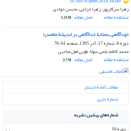
10.30470/phm.2019.34349
زهرا سرکارپور، زهرا خزاعی، محسن جوادی
اصل مقاله
مشاهده مقاله
1.25 M
خودآگاهی به‌مثابۀ خداآگاهی در اندیشۀ ملاصدرا
دوره 6، شماره 17، آذر 1395، صفحه
61-76
محمد کاظم علمی سولا، طوبی لعل صاحبی
اصل مقاله
مشاهده مقاله
3.7 M
مقالات آماده انتشار
شماره جاری
شماره‌های پیشین نشریه
دوره 16