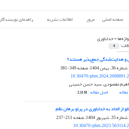
صفحه اصلی
مرور
اطلاعات نشریه
راهنمای نویسندگان
اژه‌ها =
خداباوری
الات:
4
 و هدایت‌شدگی جمع‌پذیر هستند؟
349-381
10.30470/phm.2024.2008891.
اهیم مقصودی، سید حسن حسینی
اصل مقاله
قاله
2.11 M
 از الحاد به خداباوری در پرتو برهان نظم
211-237
10.30470/phm.2023.563114.