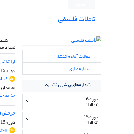
English
تأملات فلسفی
کلیدو
تعداد مق
مقالات آماده انتشار
آیا شانس
شماره جاری
دوره 15، شماره 36، بهمن 1404، صفحه
2432
شماره‌های پیشین نشریه
محمدابر
مشاهده م
دوره 16
(1405)
چرخش فلو
دوره 15
دوره 15، شماره 35، شهریور 1404، صفحه
(1404)
2298