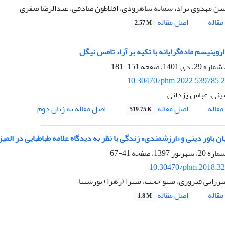
 مهدوی نژاد، سمانه شاهرودی، افلاطون صادقی، عبدالرضا صفری
اصل مقاله
قاله
2.57 M
روینیسم ماده‌گرایانه با تکیه بر آراء تامس نیگل
151-181
10.30470/phm.2022.539785.
نی، عباس یزدانی
اصل مقاله
قاله
اصل مقاله به زبان دوم
519.75 K
ن باور دینی و «ارزشمندی» زندگی با نظر به دیدگاه علامه طباطبایی در المیز
41-67
10.30470/phm.2018.3
رزایی فیروزی، مینو حجت، میترا (زهرا) پورسینا
اصل مقاله
قاله
1.8 M