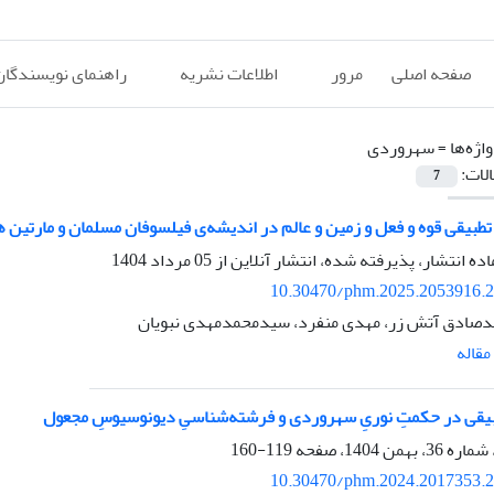
صفحه اصلی
مرور
اطلاعات نشریه
راهنمای نویسندگان
اژه‌ها =
سهروردی
الات:
7
 تطبیقی قوه و فعل و زمین و عالم در اندیشه‌ی فیلسوفان مسلمان و مارتین 
اده انتشار، پذیرفته شده، انتشار آنلاین از
05 مرداد 1404
10.30470/phm.2025.2053916.
صادق آتش زر، مهدی منفرد، سیدمحمدمهدی نبویان
قاله
طبیقی در حکمتِ نوریِ سهروردی و فرشته‌شناسیِ دیونوسیوسِ مجعول
119-160
10.30470/phm.2024.2017353.