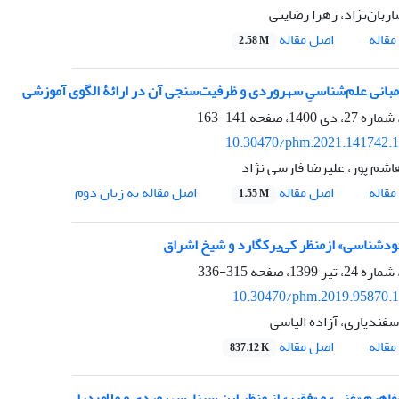
بان‌نژاد، زهرا رضایتی
اصل مقاله
قاله
2.58 M
 مبانی علم‌شناسیِ سهروردی و ظرفیت‌سنجی آن در ارائۀ الگوی آموزشی
141-163
10.30470/phm.2021.141742.
اشم پور، علیرضا فارسی نژاد
اصل مقاله
قاله
اصل مقاله به زبان دوم
1.55 M
ودشناسی» ازمنظر کی‌یرکگارد و شیخ اشراق
315-336
10.30470/phm.2019.95870.
فندیاری، آزاده الیاسی
اصل مقاله
قاله
837.12 K
اهیم «غنی» و «فقیر» از منظر ابن سینا، سهروردی و ملاصدرا