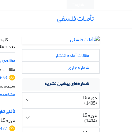
English
تأملات فلسفی
کلیدو
تعداد مق
مقالات آماده انتشار
مطالعه‌ی
شماره جاری
مقالات آم
2653
شماره‌های پیشین نشریه
سیدمحمد
مشاهده م
دوره 16
(1405)
تأمّلی ت
دوره 15
دوره 15، شماره 36، بهمن 1404، صفحه
(1404)
2477