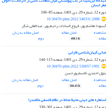
دیدگاه ابن‌سینا در باب پیوستگی میان سعادت ناشی از ادراکات با احوال
مغز انسان
دوره 12، شماره 29، دی 1401، صفحه
85-106
10.30470/phm.2022.540331.2088
آیسودا هاشم پور، فروغ السادات رحیم پور، عبدالعلی شکر
اصل مقاله
مشاهده
اصل مقاله به زبان
مقاله
دوم
490.1 K
مبانی کیهان‌شناسی فارابی
دوره 12، شماره 29، دی 1401، صفحه
115-144
10.30470/phm.2022.530057.1991
بتول احمدی، قاسم پورحسن
اصل مقاله
مشاهده
اصل مقاله به زبان
مقاله
دوم
566.45 K
استعاره های جهتی محیط محاط در نظام فلسفی ملاصدرا
دوره 12، شماره 29، دی 1401، صفحه
301-330