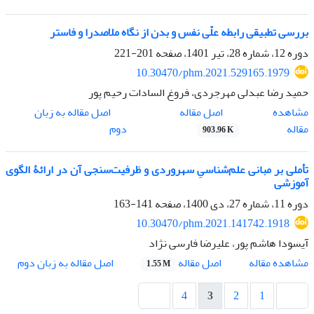
بررسی تطبیقی رابطه علّی نفس و بدن از نگاه ملاصدرا و فاستر
دوره 12، شماره 28، تیر 1401، صفحه
201-221
10.30470/phm.2021.529165.1979
حمید رضا عبدلی مهرجردی، فروغ السادات رحیم پور
اصل مقاله
مشاهده
اصل مقاله به زبان
مقاله
دوم
903.96 K
تأملی بر مبانی علم‌شناسیِ سهروردی و ظرفیت‌سنجی آن در ارائۀ الگوی
آموزشی
دوره 11، شماره 27، دی 1400، صفحه
141-163
10.30470/phm.2021.141742.1918
آیسودا هاشم پور، علیرضا فارسی نژاد
اصل مقاله
مشاهده مقاله
اصل مقاله به زبان دوم
1.55 M
4
3
2
1