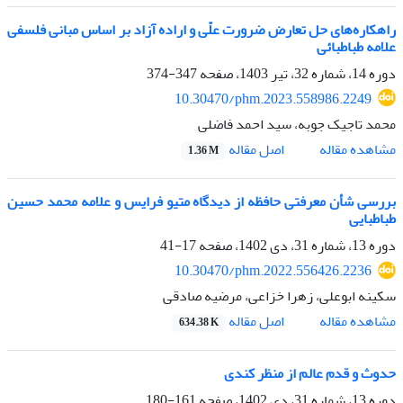
راهکاره‌های حل تعارض ضرورت علّی و اراده آزاد بر اساس مبانی فلسفی
علامه طباطبائی
دوره 14، شماره 32، تیر 1403، صفحه
347-374
10.30470/phm.2023.558986.2249
محمد تاجیک جوبه، سید احمد فاضلی
اصل مقاله
مشاهده مقاله
1.36 M
بررسی شأن معرفتی حافظه از دیدگاه متیو فرایس و علامه محمد حسین
طباطبایی
دوره 13، شماره 31، دی 1402، صفحه
17-41
10.30470/phm.2022.556426.2236
سکینه ابوعلی، زهرا خزاعی، مرضیه صادقی
اصل مقاله
مشاهده مقاله
634.38 K
حدوث و قدم عالم از منظر کندی
دوره 13، شماره 31، دی 1402، صفحه
161-180