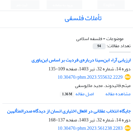
English
ورود به سامانه
ثبت نام
تأملات فلسفی
موضوعات =
فلسفه اسلامی
تعداد مقالات:
94
ارزیابی آراء ابن‌سینا درباره‌ی فردیت بر اساس این‌باوری
دوره 14، شماره 32، تیر 1403، صفحه
109-135
10.30470/phm.2023.555632.2229
میثم قائیدوند، مجید ملایوسفی
اصل مقاله
مشاهده مقاله
1.36 M
جایگاه انتخاب عقلانی در افعال اختیاری انسان از دیدگاه صدرالمتألهین
دوره 14، شماره 32، تیر 1403، صفحه
137-168
10.30470/phm.2023.561238.2283