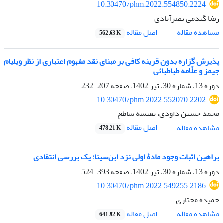
10.30470/phm.2022.554850.2224
رضا گندمی نصرآبادی
اصل مقاله
مشاهده مقاله
562.63 K
پذیرش گزاره بدون قرینه کافی بر مبنای نقد مفهوم اعتباری از نظر ویلیام
جیمز و علّامه طباطبائی
دوره 13، شماره 30، تیر 1402، صفحه
207-232
10.30470/phm.2022.552070.2202
محمد حسین داودی، نفیسه ساطع
اصل مقاله
مشاهده مقاله
478.21 K
براهین اثبات وجود مادۀ اولی نزد ابن‌سینا؛ یک بررسی انتقادی
دوره 13، شماره 30، تیر 1402، صفحه
393-524
10.30470/phm.2022.549255.2186
حمیده مختاری
اصل مقاله
مشاهده مقاله
641.92 K