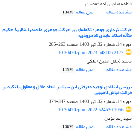
فاطمه صادق زاده قمصری
اصل مقاله
مشاهده مقاله
1.34 M
حرکت بُرداری جوهر؛ تکمله‌ای بر حرکت جوهری ملاصدرا «نظریۀ حکیم
متألّه استاد عابدی شاهرودی»
دوره 14، شماره 32، تیر 1403، صفحه
263-285
10.30470/phm.2023.548106.2177
محمد (جلال الدین) ملکی
اصل مقاله
مشاهده مقاله
1.15 M
بررسی انتقادی توجیه معرفتی ابن سینا بر اتحاد عاقل و معقول با تکیه بر
قرائت فیاض لاهیجی
دوره 14، شماره 32، تیر 1403، صفحه
347-374
10.30470/phm.2022.524530.1956
سید رضا مؤذن
اصل مقاله
مشاهده مقاله
1.38 M