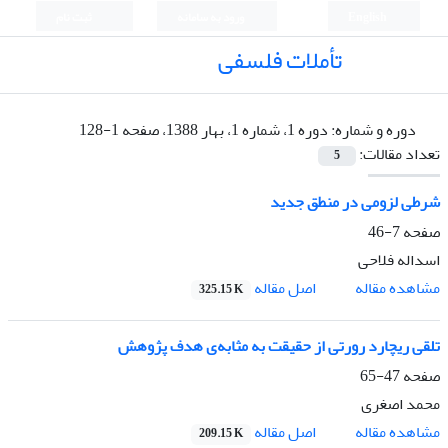
English
ورود به سامانه
ثبت نام
تأملات فلسفی
دوره و شماره:
دوره 1، شماره 1، بهار 1388، صفحه 1-128
تعداد مقالات:
5
شرطی لزومی در منطق جدید
صفحه
7-46
اسداله فلاحی
اصل مقاله
مشاهده مقاله
325.15 K
تلقی ریچارد رورتی از حقیقت به مثابه‌ی هدف پژوهش
صفحه
47-65
محمد اصغری
اصل مقاله
مشاهده مقاله
209.15 K