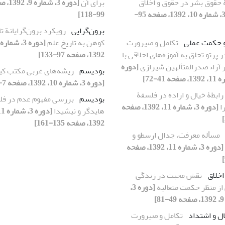
ۀ حقوق بشر در حقوق و اخلاق
برای آن
[دوره 3، شم
[دوره 3، شماره 10، 1392، صفحه 95-
99-118]
برو‌ن‌گرایی
رویکرد برون‌گرایانة 
و حکمت عملی
تکامل و صیرورت
کوهن به تاریخ علم
پرتو تخلق به آموزه‌های اخلاقی با
1392، صفحه 97-133]
ر آراء صدرالمتألهین شیرازی
[دوره
بودیسم
ریشه‌های غربی مکتب کی
[دوره 3، شماره 10، 1392، صفحه 7-30]
رابطۀ خیال و اراده در فلسفۀ
بودیسم
بررسی مفهوم عدم در فل
ا
[دوره 3، شماره 11، 1392، صفحه
هایدگر و نیشیدا
1392، صفحه 135-161]
مسأله معرفت، جدال ارسطو و
[دوره 3، شماره 11، 1392، صفحه
خلاق
نقش محبت در زندگی
 از منظر حکمت متعالیه
[دوره 3،
]
ل و اشتداد
تکامل و صیرورت