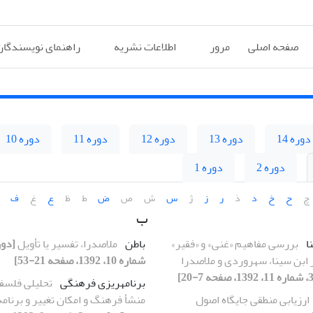
صفحه اصلی
مرور
اطلاعات نشریه
راهنمای نویسندگان
دوره 14
دوره 13
دوره 12
دوره 11
دوره 10
دوره 2
دوره 1
چ
ح
خ
د
ذ
ر
ز
ژ
س
ش
ص
ض
ط
ظ
ع
غ
ف
ب
ا
بررسی مفاهیم «غنی» و «فقیر»
باطن
ملاصدرا، تفسیر یا تأویل
ر ابن سینا، سهروردی و ملاصدرا
شماره 10، 1392، صفحه 21-53]
برنامهریزی فرهنگی
تحلیلی فلسفی
ارزیابی منطقی جایگاه اصول
منشأ فرهنگ و امکان تغییر و برنامه