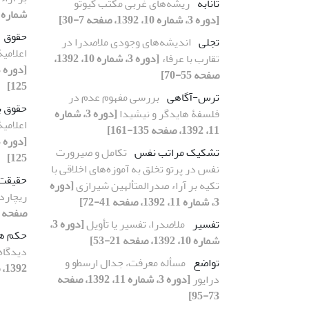
تانابه
ریشه‌های غربی مکتب کیوتو
شماره 11، 1392، صفحه 41-72
[دوره 3، شماره 10، 1392، صفحه 7-30]
حقوق
تجلی
اندیشه‌های وجودی ملاصدرا در
اعلامی
تقارب با عرفاء
[دوره 3، شماره 10، 1392،
صفحه 55-70]
125]
ترس-آگاهی
بررسی مفهوم عدم در
حقوق 
فلسفۀ هایدگر و نیشیدا
[دوره 3، شماره
اعلامی
11، 1392، صفحه 135-161]
تشکیک مراتب نفس
تکامل و صیرورت
125]
نفس در پرتو تخلق به آموزه‌های اخلاقی با
حقیقت
تکیه بر آراء صدرالمتألهین شیرازی
[دوره
ریچارد
3، شماره 11، 1392، صفحه 41-72]
صفحه 119-142]
تفسیر
ملاصدرا، تفسیر یا تأویل
[دوره 3،
حکم هم
شماره 10، 1392، صفحه 21-53]
دیدگاه
تواضع
مسأله معرفت، جدال ارسطو و
1392، صفحه 127-153]
درایور
[دوره 3، شماره 11، 1392، صفحه
73-95]