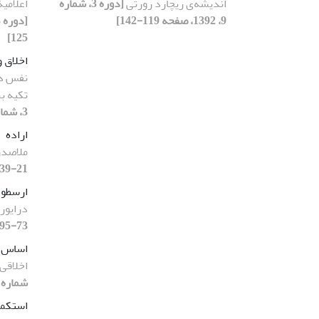
اندیشه‌ی ریچارد رورتی
[دوره 3، شماره
اعلامی
9، 1392، صفحه 119-142]
125]
اخلاق 
نفس در 
تکیه ب
3، شماره 11، 1392، صفحه 41-72]
اراده
ملاصدر
21-39]
ارسطو
درایور
73-95]
اساس ا
اخلاقی
شماره 9، 1392، صفحه 49-81
استکما