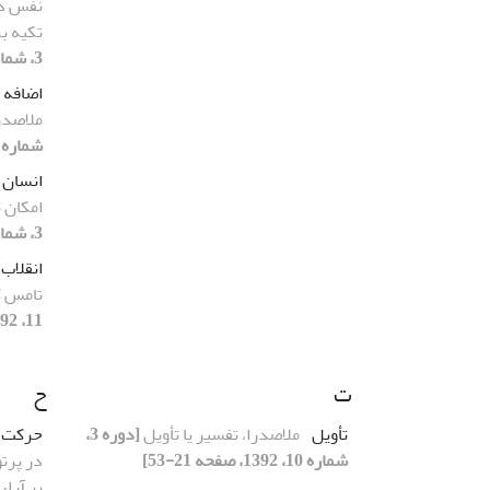
نفس در 
تکیه ب
3، شماره 11، 1392، صفحه 41-72]
اضافه 
ملاصدرا
شماره 10، 1392، صفحه 55-70
انسان
امکان ت
3، شماره 9، 1392، صفحه 99-118]
انقلاب
تامس ک
11، 1392، صفحه 97-133]
ت
ح
تأویل
ملاصدرا، تفسیر یا تأویل
[دوره 3،
حرکت 
شماره 10، 1392، صفحه 21-53]
در پرتو
بر آرا