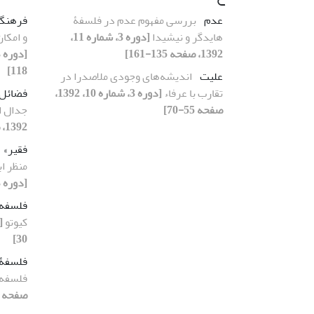
عدم
بررسی مفهوم عدم در فلسفۀ
فرهنگ
هایدگر و نیشیدا
[دوره 3، شماره 11،
و امکان
1392، صفحه 135-161]
118]
علیت
اندیشه‌های وجودی ملاصدرا در
تقارب با عرفاء
[دوره 3، شماره 10، 1392،
فضائل 
صفحه 55-70]
جدال ا
1392، صفحه 73-95]
فقیر»
منظر ا
[دوره 3، شماره 11، 1392، صفحه 7-20]
فلسفه
کیوتو
30]
فلسفۀ 
فلسفه 
صفحه 71-94]