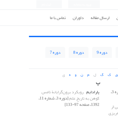
ورود به سامانه
ثبت نام
ارسال مقاله
داوران
تماس با ما
دوره 9
دوره 8
دوره 7
ق
ک
گ
ل
م
ن
و
ه
ی
پ
[دوره 3،
پارادایم
رویکرد برون‌گرایانة تامس
کوهن به تاریخ علم
[دوره 3، شماره 11،
1392، صفحه 97-133]
 از
‌ریزی