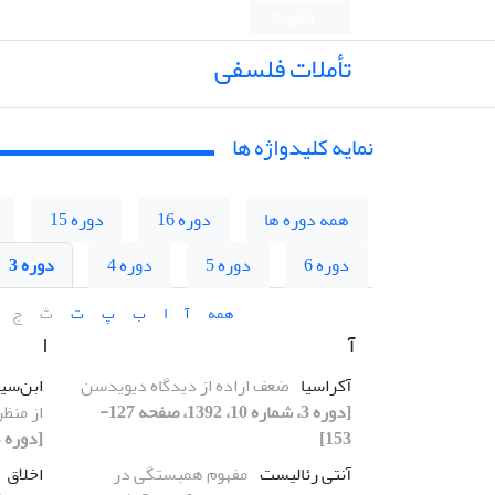
English
تأملات فلسفی
نمایه کلیدواژه ها
همه دوره ها
دوره 16
دوره 15
دوره 6
دوره 5
دوره 4
دوره 3
همه
آ
ا
ب
پ
ت
ث
ج
آ
ا
آکراسیا
ضعف اراده از دیدگاه دیویدسن
ابن‌سین
[دوره 3، شماره 10، 1392، صفحه 127-
از منظ
153]
[دوره 3، شماره 11، 1392، صفحه 7-20]
آنتی رئالیست
مفهوم همبستگی در
اخلاق