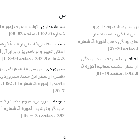
س
بررسی خاطره، وفاداری و
سرمایه‌داری
تولید مصرف
سی اخلاقی یا استفاده از
شماره 9، 1392، صفحه 83-98]
های یونگی ذهن
[دوره 3، شماره
سنّت
تحلیلی فلسفی از منشأ فره
امکان تغییر و برنامه‌ریزی برای آن
[
اخلاقی
نقش محبت در زندگی
3، شماره 9، 1392، صفحه 99-118]
 از منظر حکمت متعالیه
[دوره 3،
سهروردی
بررسی مفاهیم «غنی» و
]
«فقیر» از منظر ابن سینا، سهروردی 
ملاصدرا
[دوره
7-20]
سونیاتا
بررسی مفهوم عدم در فل
هایدگر و نیشیدا
1392، صفحه 135-161]
ق