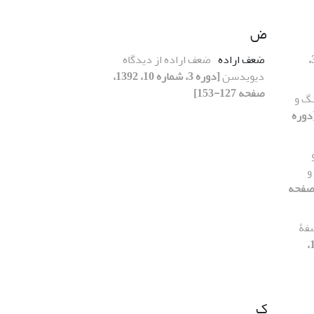
ض
[دوره 3،
ضعف اراده
ضعف اراده از دیدگاه
دیویدسن
[دوره 3، شماره 10، 1392،
صفحه 127-153]
نگ و
دوره
و
 3، شماره 11، 1392، صفحه
سفۀ
[دوره 3، شماره 11،
ک