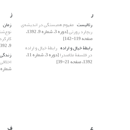
ر
ز
رئالیست
مفهوم همبستگی در اندیشه‌ی
زمان
ریچارد رورتی
[دوره 3، شماره 9، 1392،
نوع‌شنا
صفحه 119-142]
کارکرد
9، 1392، صفحه 30-47]
رابطۀ خیال و اراده
رابطۀ خیال و اراده
در فلسفۀ ملاصدرا
[دوره 3، شماره 11،
زندگی 
1392، صفحه 21-39]
اخلاقی
شماره 9، 1392، صفحه 49-81
ع
ف