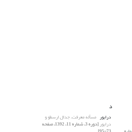
د
درایور
مسأله معرفت، جدال ارسطو و
درایور
[دوره 3، شماره 11، 1392، صفحه
3، شماره
73-95]