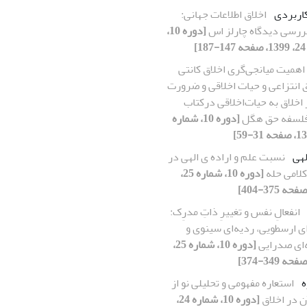
کاربردی
اخلاق اطلاعات جهانی:
بررسی دیدگاه چارلز اس
[دوره 10،
]
اهمیت میانجی‌گری اخلاق کانتی
 انتزاعی و حیات اخلاقی و ضرورت
 اخلاق به حیات‌اخلاقی درکتاب
فلسفه حق هگل
[دوره 10، شماره
لهی
نسبت علم و اراده ی الهی در
لامی حله
[دوره 10، شماره 25،
انفعالِ نفس و تغییرِ ذاتِ مدرِک:
ای ارسطویی، ردیه‌ای سینوی و
‌ای صدرایی
[دوره 10، شماره 25،
ه
استعاره مفهومی و تحلیلی نو از
 در اخلاق
[دوره 10، شماره 24،