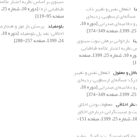
سینوی بر اساس نظریه اعتبار علامه
ا
انفعالِ نفس و تغییرِ ذاتِ
طباطبایی (ره)
مسأله‌ای ارسطویی، ردیه‌ای
صفحه 95-119]
و دفاعیه‌ای صدرایی
[دوره 10،
بلومفیلد
پرسش باز مور و هنجارم
]
اخلاقی؛ نقد پل بلومفیلد
[دو
نا
بازخوانی برهان نبوت سینوی
24، 1399، صفحه 257-288]
 نظریه اعتبار علامه طباطبایی
[دوره 10، شماره 25، 1399، صفحه
عاقل و معقول
انفعالِ نفس و تغییرِ
رِک: مسأله‌ای ارسطویی، ردیه‌ای
و دفاعیه‌ای صدرایی
[دوره 10،
]
نظر اخلاقی
معطوف بودن اخلاق
ت و عینیت‌گرایی درباره‌ی اخلاق
[دوره 10، شماره 25، 1399، صفحه 151-
جایگاه «اوبودگی»: چگونگی مطرح