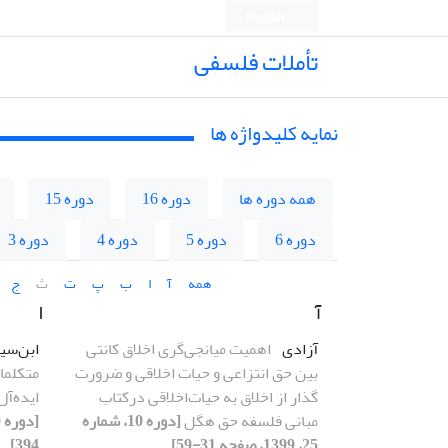
English
تأملات فلسفی
نمایه کلیدواژه ها
همه دوره ها
دوره 16
دوره 15
دوره 6
دوره 5
دوره 4
دوره 3
همه
آ
ا
ب
پ
ت
ث
ج
آ
ا
آزادی
اهمیت میانجی‌گری اخلاق کانتی
ابن‌سین
بین حق انتزاعی و حیات اخلاقی و ضرورت
متکلما
گذار از اخلاق به حیات‌اخلاقی درکتاب
ایده‌آل
مبانی فلسفه حق هگل
[دوره 10، شماره
25، 1399، صفحه 31-59]
394]