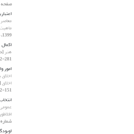
صفحه 183-208]
اعتبار
معاصر 
ماهیت 
1399، صفحه 207-233]
اکمال
هنر
281-312]
امور وا
اخلاق ب
اخلاق
151-182]
انتخاب 
عمومی 
افلاطون
شماره 25، 1399، صفحه 209-232
اوبودگ