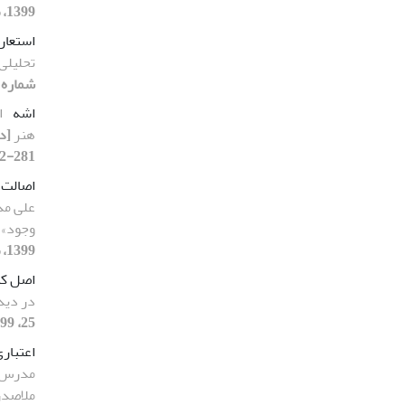
1399، صفحه 235-255]
استعار
تحلیلی 
شماره 24، 1399، صفحه 235-255
اشه
ا
هنر
281-312]
اصالت 
علی مد
وجود» 
1399، صفحه 183-208]
اصل کن
در دید
25، 1399، صفحه 121-150]
اعتبار
مدرس و
ملاصدر