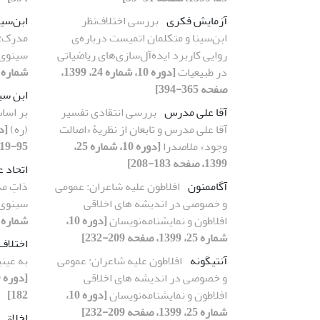
آزمایش فکری
بررسی اختلاف‌نظر
ابن‌سین
ابن‌سینا و متکلمان اتمیست درباره‌ی
مدرِک: 
روایی کاربرد ایده‌آل‌‌سازی‌های ریاضیاتی
سینوی 
در طبیعیات
[دوره 10، شماره 24، 1399،
شماره 25، 1399، صفحه 349-374
صفحه 365-394]
ابن سی
آقا علی مدرس
بررسی انتقادی تفسیر
بر اساس
آقا علی مدرس و تابعان از نظریۀ «اصالت
(ره)
وجود» ملاصدرا
[دوره 10، شماره 25،
95-119]
1399، صفحه 183-208]
اتحاد 
آگاممنون
افلاطون علیه شاعران: عمومی
ذاتِ مد
و خصوصی در اندیشه های اخلاقی
سینوی 
افلاطون و نمایشنامه‌نویسان
[دوره 10،
شماره 25، 1399، صفحه 349-374
شماره 25، 1399، صفحه 209-232]
اختلاف 
آنتیگونه
افلاطون علیه شاعران: عمومی
به عینی
و خصوصی در اندیشه های اخلاقی
افلاطون و نمایشنامه‌نویسان
[دوره 10،
182]
شماره 25، 1399، صفحه 209-232]
اخلاق