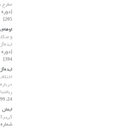
مطرح ش
205]
اوهام 
و متکلم
ایده‌آل
394]
ایده‌آل
اختلاف‌
درباره‌
ریاضیا
24، 1399، صفحه 365-394]
ایمان
کی‌یرک
شماره 24، 1399، صفحه 315-336