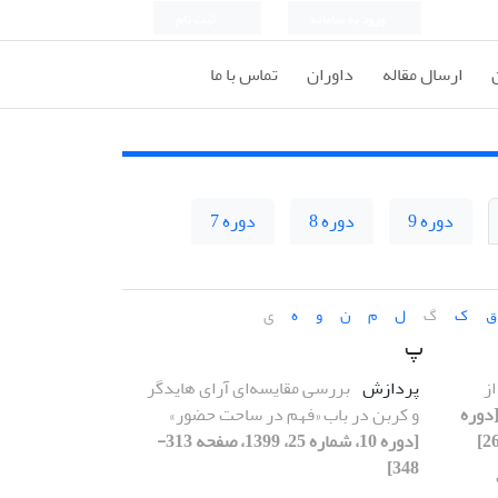
ورود به سامانه
ثبت نام
ارسال مقاله
داوران
تماس با ما
دوره 9
دوره 8
دوره 7
ق
ک
گ
ل
م
ن
و
ه
ی
پ
ز
پردازش
بررسی مقایسه‌ای آرای هایدگر
دوره
و کربن در باب «فهم در ساحت حضور»
[دوره 10، شماره 25، 1399، صفحه 313-
348]