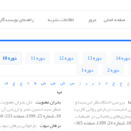
صفحه اصلی
مرور
اطلاعات نشریه
راهنمای نویسندگان
دوره 14
دوره 13
دوره 12
دوره 11
دوره 10
دوره 2
دوره 1
چ
ح
خ
د
ذ
ر
ز
ژ
س
ش
ص
ض
ط
ظ
ع
غ
ف
ب
ا
بررسی اختلاف‌نظر ابن‌سینا و
بحران معنویت
حل بحران معنویت ا
ن اتمیست درباره‌ی روایی کاربرد
منظر سیدحسین نصر و ارزیابی آن
[
‌‌سازی‌های ریاضیاتی در طبیعیات
10، شماره 25، 1399، صفحه 233-260]
[دوره 10، شماره 24، 1399، صفحه 365-
برهان نبوت
بازخوانی برهان نبوت