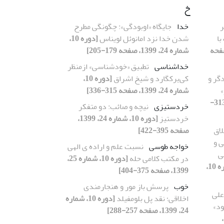
خ
ر
خدا
جایگاه «اوبودگی»: چگونگی مطرح
با
شدن خدا نزد امانوئل لویناس
[دوره 10،
ماره 24، 1399، صفحه
شماره 24، 1399، صفحه 179-205]
خداشناسی
تطبیق «خودشناسی» ازمنظر
گر و
کی‌یرکگارد و شیخ اشراق
[دوره 10،
شماره 24، 1399، صفحه 315-336]
[دوره 10، شماره 25، 1399، صفحه 313-
خردستیزی
نیچه و صائب: دو متفکر
خردستیز
[دوره 10، شماره 24، 1399،
لاق
صفحه 395-422]
ی و
خواجه طوسی
نسبت علم و اراده ی الهی
ی
در مکتب کلامی حله
[دوره 10، شماره 25،
[دوره 10،
1399، صفحه 375-404]
خوب
پرسش باز مور و هنجارمندی
علی
اخلاقی؛ نقد پل بلومفیلد
[دوره 10، شماره
ود»
24، 1399، صفحه 257-288]
[دوره 10، شماره 25، 1399،