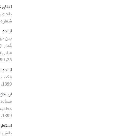
اخلاق 
نقد و 
شماره 24، 1399، صفحه 147-187
اراده
بین حق
گذار از
مبانی 
25، 1399، صفحه 31-59]
اراده ا
مکتب ک
1399، صفحه 375-404]
ارسطو
مسأله‌
دفاعیه
1399، صفحه 349-374]
استعار
نقش آن