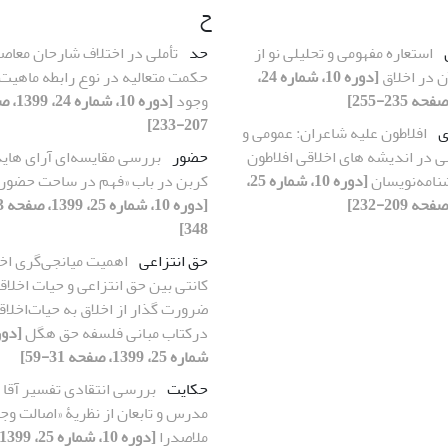
ح
استعاره مفهومی و تحلیلی نو از
حد
تأملی در اختلاف شارحان معاص
 در اخلاق
[دوره 10، شماره 24،
حکمت متعالیه در نوع رابطه ماهیت 
وجود
[دوره 10، ش
207-233]
ی
افلاطون علیه شاعران: عمومی و
در اندیشه های اخلاقی افلاطون
حضور
بررسی مقایسه‌ای آرای هاید
شنامه‌نویسان
[دوره 10، شماره 25،
کربن در باب «فهم در ساحت حضور»
348]
حق انتزاعی
اهمیت میانجی‌گری اخ
کانتی بین حق انتزاعی و حیات اخلاق
ضرورت گذار از اخلاق به حیات‌اخلاق
درکتاب مبانی فلسفه حق هگل
شماره 25، 1399، صفحه 31-59]
حکایت
بررسی انتقادی تفسیر آقا 
مدرس و تابعان از نظریۀ «اصالت وج
ملاصدرا