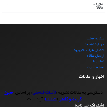
دوره 1
(1388)
صفحه اصلی
درباره نشریه
اعضای هیات تحریریه
ارسال مقاله
تماس با ما
نقشه سایت
اخبار و اعلانات
دسترسی به مقالات نشریه «
تأملات فلسفی
» بر اساس
مجوز
کرییتیو کامنز
(
) آزاد است.
CC BY
اشتراک خبرنامه