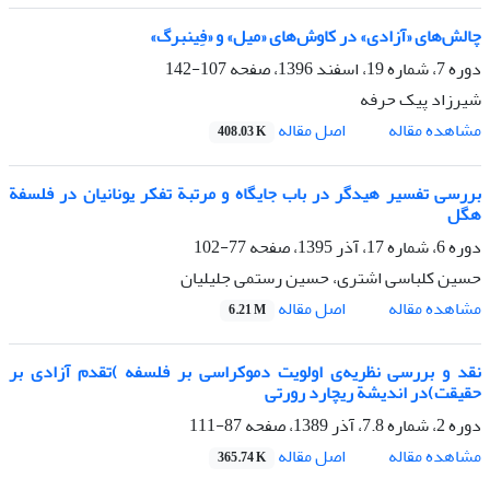
چالش‌های «آزادی» در کاوش‌های «میل» و «فِینبرگ»
دوره 7، شماره 19، اسفند 1396، صفحه
107-142
شیرزاد پیک حرفه
اصل مقاله
مشاهده مقاله
408.03 K
بررسی تفسیر هیدگر در باب جایگاه و مرتبة تفکر یونانیان در فلسفة
هگل
دوره 6، شماره 17، آذر 1395، صفحه
77-102
حسین کلباسی اشتری، حسین رستمی جلیلیان
اصل مقاله
مشاهده مقاله
6.21 M
نقد و بررسی نظریه‌ی اولویت دموکراسی بر فلسفه )تقدم آزادی بر
حقیقت)در اندیشة ریچارد رورتی
دوره 2، شماره 7.8، آذر 1389، صفحه
87-111
اصل مقاله
مشاهده مقاله
365.74 K