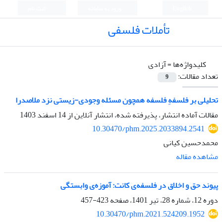
English
ورود به سامانه
ثبت نام
تأملات فلسفی
کلیدواژه‌ها =
آزادی
تعداد مقالات:
9
تحلیلی بر فلسفهِ فلسفه همچون مسئله وجودی-زیستی نزد ملاصدرا
مقالات آماده انتشار، پذیرفته شده، انتشار آنلاین از
14 اسفند 1403
10.30470/phm.2025.2033894.2541
محمدحسین کیانی
مشاهده مقاله
پیوند حق و اخلاق در فلسفه‌ی کانت: آموزه‌ی وابستگی
دوره 12، شماره 28، تیر 1401، صفحه
423-457
10.30470/phm.2021.524209.1952