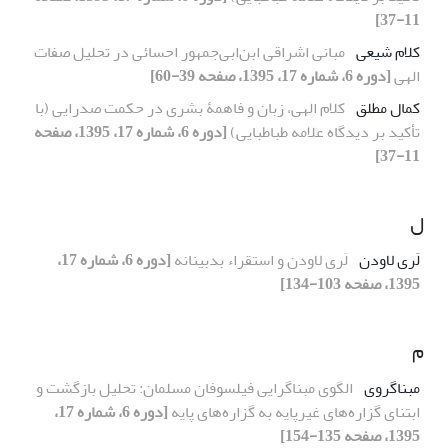
11-37]
کلام شیعی
مبانی اشراقی ابن‌ابی‌جمهور احسائی در تحلیل صفات
الهی
[دوره 6، شماره 17، 1395، صفحه 39-60]
کمال مطلق
کلام الهی، زبان و فاهمۀ بشری در حکمت صدرایی (با
تأکید بر دیدگاه علامه طباطبایی)
[دوره 6، شماره 17، 1395، صفحه
11-37]
ل
لَری لاودن
لَری لاودن و استقراء بدبینانه
[دوره 6، شماره 17،
1395، صفحه 103-134]
م
مبناگروی
الگوی مبناگرایی فیلسوفان مسلمان: تحلیل بازگشت و
ابتنای گزاره‌های غیرپایه به گزاره‌های پایه
[دوره 6، شماره 17،
1395، صفحه 135-154]