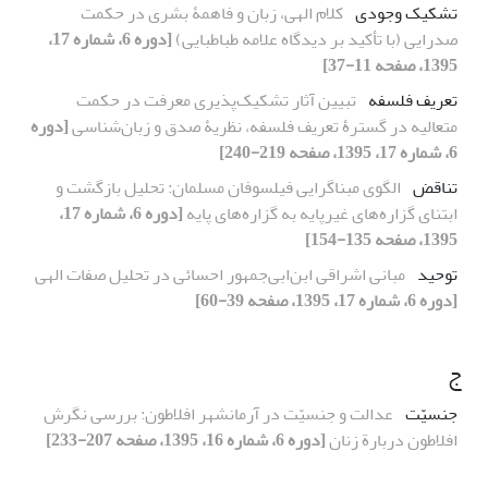
تشکیک وجودی
کلام الهی، زبان و فاهمۀ بشری در حکمت
صدرایی (با تأکید بر دیدگاه علامه طباطبایی)
[دوره 6، شماره 17،
1395، صفحه 11-37]
تعریف فلسفه
تبیین آثار تشکیک‌پذیری معرفت در حکمت
متعالیه در گسترۀ تعریف فلسفه، نظریۀ صدق و زبان‌شناسی
[دوره
6، شماره 17، 1395، صفحه 219-240]
تناقض
الگوی مبناگرایی فیلسوفان مسلمان: تحلیل بازگشت و
ابتنای گزاره‌های غیرپایه به گزاره‌های پایه
[دوره 6، شماره 17،
1395، صفحه 135-154]
توحید
مبانی اشراقی ابن‌ابی‌جمهور احسائی در تحلیل صفات الهی
[دوره 6، شماره 17، 1395، صفحه 39-60]
ج
جنسیّت
عدالت و جنسیّت در آرمانشهر افلاطون: بررسی نگرش
افلاطون دربارة زنان
[دوره 6، شماره 16، 1395، صفحه 207-233]