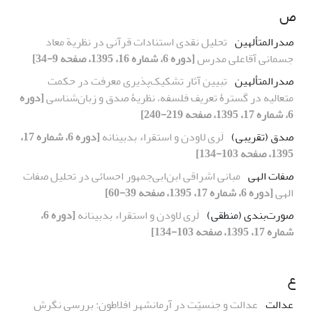
ص
صدرالمتألهین
تحلیل نقدی استنادات قرآنی در نظریة معاد
جسمانی آقاعلی مدرس
[دوره 6، شماره 16، 1395، صفحه 9-34]
صدرالمتألهین
تبیین آثار تشکیک‌پذیری معرفت در حکمت
متعالیه در گسترۀ تعریف فلسفه، نظریۀ صدق و زبان‌شناسی
[دوره
6، شماره 17، 1395، صفحه 219-240]
صدق (تقریبی)
لَری لاودن و استقراء بدبینانه
[دوره 6، شماره 17،
1395، صفحه 103-134]
صفات الهی
مبانی اشراقی ابن‌ابی‌جمهور احسائی در تحلیل صفات
الهی
[دوره 6، شماره 17، 1395، صفحه 39-60]
صورت‌بندی (منطقی)
لَری لاودن و استقراء بدبینانه
[دوره 6،
شماره 17، 1395، صفحه 103-134]
ع
عدالت
عدالت و جنسیّت در آرمانشهر افلاطون: بررسی نگرش