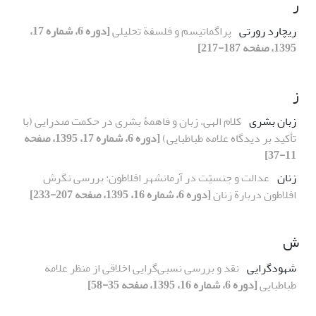
ر
ریچارد رورتی
پراگماتیسم و فلسفة تحلیلی
[دوره 6، شماره 17،
1395، صفحه 187-217]
ز
زبان بشری
کلام الهی، زبان و فاهمۀ بشری در حکمت صدرایی (با
تأکید بر دیدگاه علامه طباطبایی)
[دوره 6، شماره 17، 1395، صفحه
11-37]
زنان
عدالت و جنسیّت در آرمانشهر افلاطون: بررسی نگرش
افلاطون دربارة زنان
[دوره 6، شماره 16، 1395، صفحه 207-233]
ش
شهودگرایی
نقد و بررسی نسبی‌گرایی اخلاقی از منظر علامه
طباطبایی
[دوره 6، شماره 16، 1395، صفحه 35-58]