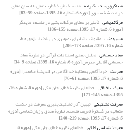
مبناگروی سخت‌گیرانه
مقایسۀ‌ نظریۀ فطرت عقل با انسان معلق
در اندیشۀ‌ سینوی
[دوره 6، شماره 16، 1395، صفحه 59-83]
مرگاندیشی
تأملی بر معنای مرگ‌اندیشی در فلسفة هایدگر
[دوره 6، شماره 17، 1395، صفحه 155-186]
مشروعیّت
مقبولیّت اثباتهای تصویری در ریاضیات
[دوره 6،
شماره 16، 1395، صفحه 173-206]
معاد جسمانی
تحلیل نقدی استنادات قرآنی در نظریة معاد
جسمانی آقاعلی مدرس
[دوره 6، شماره 16، 1395، صفحه 9-34]
معرفت
خودآگاهی به‌مثابۀ خداآگاهی در اندیشۀ ملاصدرا
[دوره
6، شماره 17، 1395، صفحه 61-76]
معرفت اخلاقی
خطاهای نظریة خطای جان مکی
[دوره 6، شماره 16،
1395، صفحه 145-171]
معرفت تشکیکی
تبیین آثار تشکیک‌پذیری معرفت در حکمت
متعالیه در گسترۀ تعریف فلسفه، نظریۀ صدق و زبان‌شناسی
[دوره
6، شماره 17، 1395، صفحه 219-240]
معرفت‌شناسی اخلاق
خطاهای نظریة خطای جان مکی
[دوره 6،