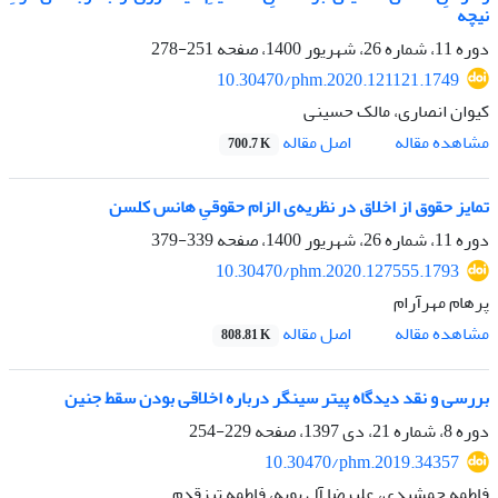
نیچه
دوره 11، شماره 26، شهریور 1400، صفحه
251-278
10.30470/phm.2020.121121.1749
کیوان انصاری، مالک حسینی
اصل مقاله
مشاهده مقاله
700.7 K
تمایز حقوق از اخلاق در نظریه‌ی الزام حقوقیِ هانس کلسن
دوره 11، شماره 26، شهریور 1400، صفحه
339-379
10.30470/phm.2020.127555.1793
پرهام مهرآرام
اصل مقاله
مشاهده مقاله
808.81 K
بررسی و نقد دیدگاه پیتر سینگر درباره اخلاقی بودن سقط جنین
دوره 8، شماره 21، دی 1397، صفحه
229-254
10.30470/phm.2019.34357
فاطمه جمشیدی، علیرضا آل بویه، فاطمه تیزقدم