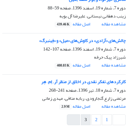
دوره 7، شماره 19، اسفند 1396، صفحه
59-88
زینب دهقانی نیستانی، علیرضا آل بویه
اصل مقاله
مشاهده مقاله
439.46 K
چالش‌های «آزادی» در کاوش‌های «میل» و «فِینبرگ»
دوره 7، شماره 19، اسفند 1396، صفحه
107-142
شیرزاد پیک حرفه
اصل مقاله
مشاهده مقاله
408.03 K
کارکردهای تفکر نقدی در اخلاق از منظر آر. اِم. هِر
دوره 7، شماره 18، تیر 1396، صفحه
241-268
مرتضی زارع گنجارودی، ربابه منافی، مهدی زمانی
اصل مقاله
مشاهده مقاله
2.9 M
3
2
1