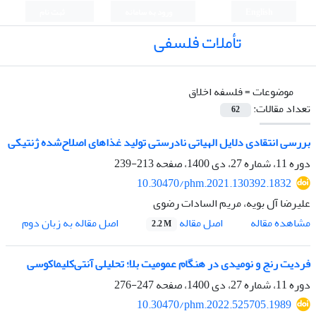
English
ورود به سامانه
ثبت نام
تأملات فلسفی
موضوعات =
فلسفه اخلاق
تعداد مقالات:
62
بررسی انتقادی دلایل الهیاتی نادرستی تولید غذاهای اصلاح‌شده‌ ژنتیکی
دوره 11، شماره 27، دی 1400، صفحه
213-239
10.30470/phm.2021.130392.1832
علیرضا آل بویه، مریم السادات رضوی
اصل مقاله
مشاهده مقاله
اصل مقاله به زبان دوم
2.2 M
فردیت رنج و نومیدی در هنگام عمومیت بلا؛ تحلیلی آنتی‌کلیماکوسی
دوره 11، شماره 27، دی 1400، صفحه
247-276
10.30470/phm.2022.525705.1989