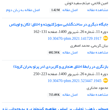
امین قائمی، میثم سفیدخوش
اصل مقاله
مشاهده مقاله
اصل مقاله به زبان دوم
1.42 M
جایگاه دیگری در ساخت‌گشایی سوبژکتیویته و اخلاق: لکان و لویناس
دوره 11، شماره 26، شهریور 1400، صفحه
131-162
10.30470/phm.2021.141729.1917
بیان کریمی، محمد اصغری
اصل مقاله
مشاهده مقاله
692.59 K
بازنگری در رابطۀ اخلاق هنجاری و کاربردی (در پرتو بحران کرونا)
دوره 11، شماره 26، شهریور 1400، صفحه
223-250
10.30470/phm.2021.523447.1945
محمود مختاری
اصل مقاله
مشاهده مقاله
715.49 K
وسواسِ ذهنی: تحلیلی بر اساسِ مفاهیمِ کینه‌توزی و بد‌ـ‌وجدانی نزدِ