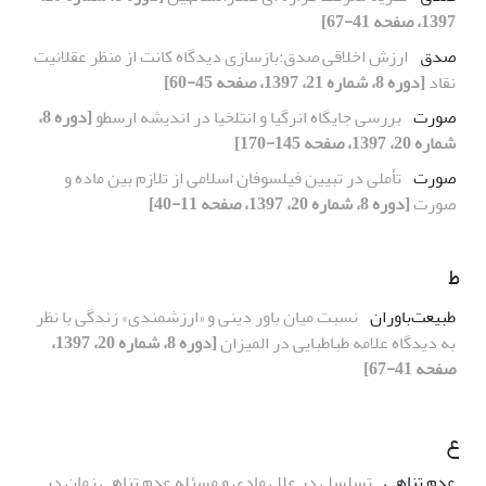
1397، صفحه 41-67]
صدق
ارزش اخلاقی صدق:بازسازی دیدگاه کانت از منظر عقلانیت
نقاد
[دوره 8، شماره 21، 1397، صفحه 45-60]
صورت
بررسی جایگاه انرگیا و انتلخیا در اندیشه ارسطو
[دوره 8،
شماره 20، 1397، صفحه 145-170]
صورت
تأملی در تبیین فیلسوفان اسلامی از تلازم بین ماده و
صورت
[دوره 8، شماره 20، 1397، صفحه 11-40]
ط
طبیعت‌باوران
نسبت میان باور دینی و «ارزشمندی» زندگی با نظر
به دیدگاه علامه طباطبایی در المیزان
[دوره 8، شماره 20، 1397،
صفحه 41-67]
ع
عدم تناهی
تسلسل در علل مادی و مسئله عدم تناهی زمان در