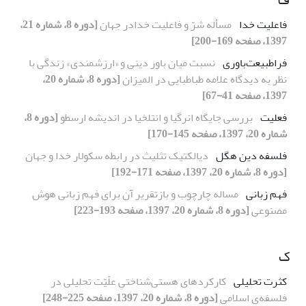
فاعلیت خدا
مسأله شرّ و فاعلیت خدادر جهان
[دوره 8، شماره 21،
1397، صفحه 169-200]
فراطبیعت‌باوری
نسبت میان باور دینی و «ارزشمندی» زندگی با
نظر به دیدگاه علامه طباطبایی در المیزان
[دوره 8، شماره 20،
1397، صفحه 41-67]
فعلیت
بررسی جایگاه انرگیا و انتلخیا در اندیشه ارسطو
[دوره 8،
شماره 20، 1397، صفحه 145-170]
فلسفه دین هگل
دیالکتیک تثلیث در رابطه سکولار خدا و جهان
[دوره 8، شماره 20، 1397، صفحه 171-192]
فهم زبانی
مساله چارچوب و بازتقریر آن برای فهم زبانی هوش
مصنوعی
[دوره 8، شماره 20، 1397، صفحه 193-223]
ک
کثرت تحلیلی
کارکردهای هستی‌شناختیِ علّیّت تحلیلی در
فلسفه‌ی اسلامی
[دوره 8، شماره 20، 1397، صفحه 225-248]