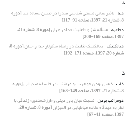
د
دعا
تاثیر مبانی هستی شناسی صدرا در تبیین مساله دعا
[دوره
8، شماره 21، 1397، صفحه 91-117]
دفاعیه
مسأله شرّ و فاعلیت خدادر جهان
[دوره 8، شماره 21،
1397، صفحه 169-200]
دیالکتیک
دیالکتیک تثلیث در رابطه سکولار خدا و جهان
[دوره 8،
شماره 20، 1397، صفحه 171-192]
ذ
ذات
ذهنی بودن جوهریت و عرضیّت در فلسفه صدرایی
[دوره
8، شماره 21، 1397، صفحه 149-168]
ذومراتب بودن
نسبت میان باور دینی و «ارزشمندی» زندگی با
نظر به دیدگاه علامه طباطبایی در المیزان
[دوره 8، شماره 20،
1397، صفحه 41-67]