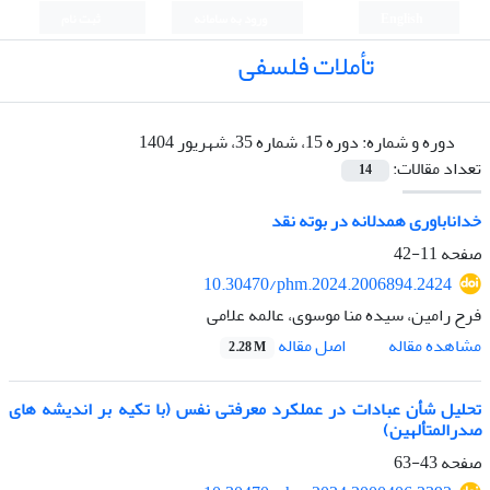
English
ورود به سامانه
ثبت نام
تأملات فلسفی
دوره و شماره:
دوره 15، شماره 35، شهریور 1404
تعداد مقالات:
14
خداناباوری همدلانه در بوته نقد
صفحه
11-42
10.30470/phm.2024.2006894.2424
فرح رامین، سیده منا موسوی، عالمه علامی
اصل مقاله
مشاهده مقاله
2.28 M
تحلیل شأن عبادات در عملکرد معرفتی نفس (با تکیه بر اندیشه ‏های
صدرالمتألهین)
صفحه
43-63