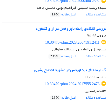
10.30470/phm.2024.2000406.2392
سیده زینب حسینی، ابراهیم نویی، محسن جاهد
اصل مقاله
مشاهده مقاله
1.9 M
بررسی انتقادی رابطه باور و فعل در آرای کلیفورد
صفحه
65-94
10.30470/phm.2023.2004591.2411
مسعود زین العابدین، عبدالله صلواتی
اصل مقاله
مشاهده مقاله
2.35 M
گستره اخلاق نزد لویناس: از عشق تا اجتماع بشری
صفحه
95-117
10.30470/phm.2024.2017555.2478
حامده راستایی
اصل مقاله
مشاهده مقاله
2.3 M