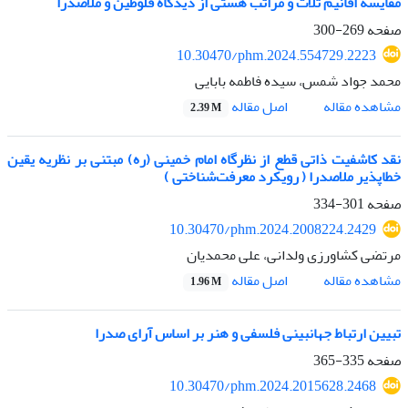
مقایسه اقانیم ثلاث و مراتب هستی از دیدگاه فلوطین و ملاصدرا
صفحه
269-300
10.30470/phm.2024.554729.2223
محمد جواد شمس، سیده فاطمه بابایی
اصل مقاله
مشاهده مقاله
2.39 M
نقد کاشفیت ذاتی قطع از نظرگاه امام خمینی (ره) مبتنی بر نظریه یقین
خطاپذیر ملاصدرا ( رویکرد معرفت‌شناختی )
صفحه
301-334
10.30470/phm.2024.2008224.2429
مرتضی کشاورزی ولدانی، علی محمدیان
اصل مقاله
مشاهده مقاله
1.96 M
تبیین ارتباط جهانبینی فلسفی و هنر بر اساس آرای صدرا
صفحه
335-365
10.30470/phm.2024.2015628.2468