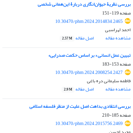
بررسی نظریۀ حیوان‌انگاری دربارۀ این‌همانی شخصی
صفحه
119-151
10.30470/phm.2024.2014834.2465
احمد لهراسبی
اصل مقاله
مشاهده مقاله
2.57 M
تبیین عمل انسانی « بر اساس حکمت صدرایی»
صفحه
153-183
10.30470/phm.2024.2008254.2427
فاطمه سلیمانی دره باغی
اصل مقاله
مشاهده مقاله
2.9 M
بررسی انتقادی بداهت اصل علیت از منظر فلسفه اسلامی
صفحه
185-210
10.30470/phm.2024.2015756.2469
مجید احسن