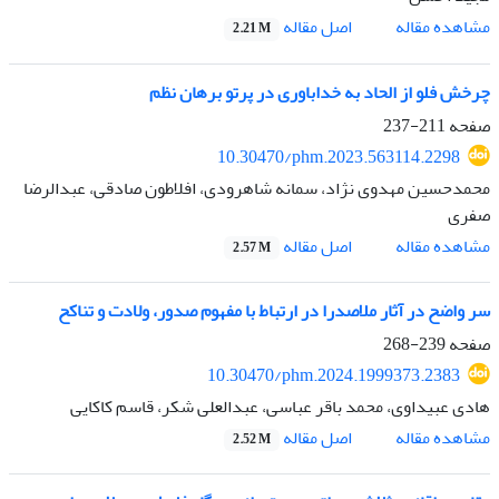
اصل مقاله
مشاهده مقاله
2.21 M
چرخش فلو از الحاد به خداباوری در پرتو برهان نظم
صفحه
211-237
10.30470/phm.2023.563114.2298
محمدحسین مهدوی نژاد، سمانه شاهرودی، افلاطون صادقی، عبدالرضا
صفری
اصل مقاله
مشاهده مقاله
2.57 M
سر واضح در آثار ملاصدرا در ارتباط با مفهوم صدور، ولادت و تناکح
صفحه
239-268
10.30470/phm.2024.1999373.2383
هادی عبیداوی، محمد باقر عباسی، عبدالعلی شکر، قاسم کاکایی
اصل مقاله
مشاهده مقاله
2.52 M