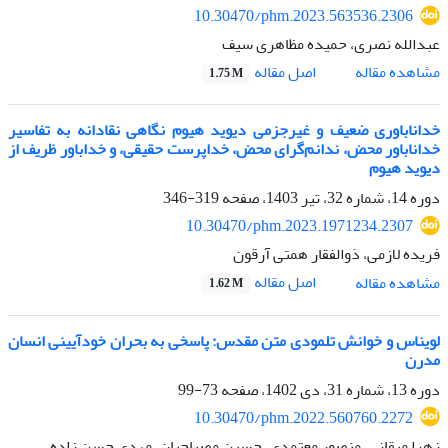
10.30470/phm.2023.563536.2306
عبدالله نصری، حمیده مظاهری سیف
اصل مقاله
مشاهده مقاله
1.75 M
خداناباوری ضعیف و غیرجزمی دیوید هیوم نگاهی نقادانه به تفاسیر
خداناباور محض، ندانم‌گرای محض، خداپرست حقیقی، و خداباور ظریف از
دیوید هیوم
دوره 14، شماره 32، تیر 1403، صفحه
319-346
10.30470/phm.2023.1971234.2307
فریده لازمی، ذوالفقار همتی آرقون
اصل مقاله
مشاهده مقاله
1.62 M
لویناس و خوانش تلمودی متن مقدس: پاسخی به بحران خودآیینی انسان
مدرن
دوره 13، شماره 31، دی 1402، صفحه
73-99
10.30470/phm.2022.560760.2272
زهرا میقانی، منصور معتمدی، حسین مصباحیان، مهدی حسن زاده