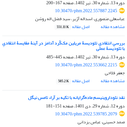
دوره 13، شماره 30، تیر 1402، صفحه
167-200
10.30470/phm.2022.557887.2245
عباسعلی منصوری، اسداله آژیر، سید فضل اله روشن
اصل مقاله
مشاهده مقاله
551.11 K
بررسیِ انتقادیِ تئودیسۀ مریلین مک‌کُرد آدامز در آینۀ مقایسۀ انتقادیِ
با تئودیسۀ عملی
دوره 13، شماره 30، تیر 1402، صفحه
445-485
10.30470/phm.2022.553662.2215
جعفر فلاحی
اصل مقاله
مشاهده مقاله
505.2 K
نقد نئوداروینیسم ماده‌گرایانه با تکیه بر آراء تامس نیگل
دوره 12، شماره 29، دی 1401، صفحه
151-181
10.30470/phm.2022.539785.2079
صمد حسینی، عباس یزدانی