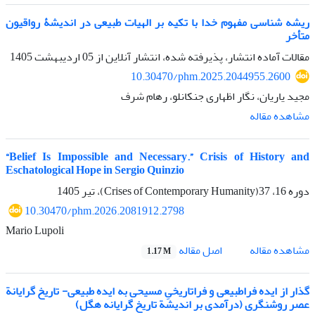
ریشه شناسی مفهوم خدا با تکیه بر الهیات طبیعی در اندیشۀ رواقیون
متأخر
مقالات آماده انتشار، پذیرفته شده، انتشار آنلاین از
05 اردیبهشت 1405
10.30470/phm.2025.2044955.2600
مجید یاریان، نگار اظهاری جنکانلو، رهام شرف
مشاهده مقاله
“Belief Is Impossible and Necessary.” Crisis of History and
Eschatological Hope in Sergio Quinzio
دوره 16، 37(Crises of Contemporary Humanity)، تیر 1405
10.30470/phm.2026.2081912.2798
Mario Lupoli
اصل مقاله
مشاهده مقاله
1.17 M
گذار از ایده فراطبیعی و فراتاریخیِ مسیحی به ایده طبیعی- تاریخ گرایانة
عصر روشنگری (درآمدی بر اندیشة تاریخ گرایانه هگل)