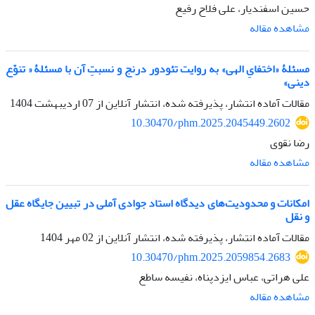
حسین اسفندیار، علی فلاح رفیع
مشاهده مقاله
مسئلۀ «اختفایِ الهی» به روایت تئودور درنج و نسبتِ آن با مسئلۀ « تنوّع
دینی»
مقالات آماده انتشار، پذیرفته شده، انتشار آنلاین از
07 اردیبهشت 1404
10.30470/phm.2025.2045449.2602
رضا نقوی
مشاهده مقاله
امکانات و محدودیت‌های دیدگاه استاد جوادی آملی در تبیین جایگاه عقل
و نقل
مقالات آماده انتشار، پذیرفته شده، انتشار آنلاین از
02 مهر 1404
10.30470/phm.2025.2059854.2683
علی هراتی، عباس ایزدپناه، نفیسه ساطع
مشاهده مقاله