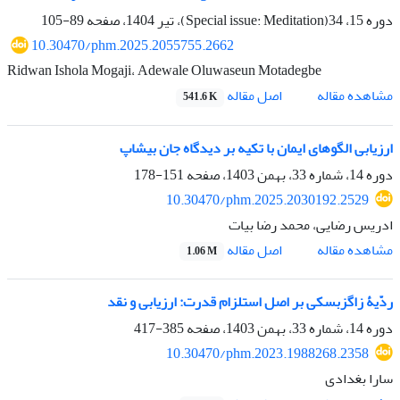
دوره 15، 34(Special issue: Meditation)، تیر 1404، صفحه
89-105
10.30470/phm.2025.2055755.2662
Ridwan Ishola Mogaji، Adewale Oluwaseun Motadegbe
اصل مقاله
مشاهده مقاله
541.6 K
ارزیابی الگوهای ایمان با تکیه بر دیدگاه جان بیشاپ
دوره 14، شماره 33، بهمن 1403، صفحه
151-178
10.30470/phm.2025.2030192.2529
ادریس رضایی، محمد رضا بیات
اصل مقاله
مشاهده مقاله
1.06 M
ردّیۀ زاگزبسکی بر اصل استلزام قدرت: ارزیابی و نقد
دوره 14، شماره 33، بهمن 1403، صفحه
385-417
10.30470/phm.2023.1988268.2358
سارا بغدادی