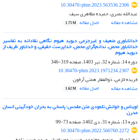
10.30470/phm.2023.563536.2306
عبدالله نصری، حمیده مظاهری سیف
اصل مقاله
مشاهده مقاله
1.75 M
خداناباوری ضعیف و غیرجزمی دیوید هیوم نگاهی نقادانه به تفاسیر
خداناباور محض، ندانم‌گرای محض، خداپرست حقیقی، و خداباور ظریف از
دیوید هیوم
دوره 14، شماره 32، تیر 1403، صفحه
319-346
10.30470/phm.2023.1971234.2307
فریده لازمی، ذوالفقار همتی آرقون
اصل مقاله
مشاهده مقاله
1.62 M
لویناس و خوانش تلمودی متن مقدس: پاسخی به بحران خودآیینی انسان
مدرن
دوره 13، شماره 31، دی 1402، صفحه
73-99
10.30470/phm.2022.560760.2272
زهرا میقانی، منصور معتمدی، حسین مصباحیان، مهدی حسن زاده