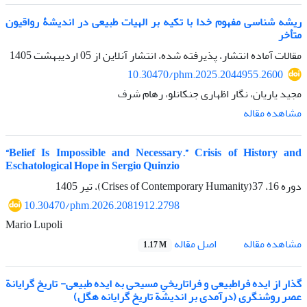
ریشه شناسی مفهوم خدا با تکیه بر الهیات طبیعی در اندیشۀ رواقیون
متأخر
مقالات آماده انتشار، پذیرفته شده، انتشار آنلاین از
05 اردیبهشت 1405
10.30470/phm.2025.2044955.2600
مجید یاریان، نگار اظهاری جنکانلو، رهام شرف
مشاهده مقاله
“Belief Is Impossible and Necessary.” Crisis of History and
Eschatological Hope in Sergio Quinzio
دوره 16، 37(Crises of Contemporary Humanity)، تیر 1405
10.30470/phm.2026.2081912.2798
Mario Lupoli
اصل مقاله
مشاهده مقاله
1.17 M
گذار از ایده فراطبیعی و فراتاریخیِ مسیحی به ایده طبیعی- تاریخ گرایانة
عصر روشنگری (درآمدی بر اندیشة تاریخ گرایانه هگل)