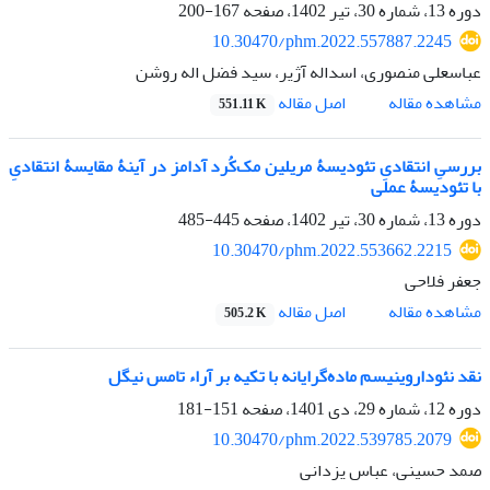
دوره 13، شماره 30، تیر 1402، صفحه
167-200
10.30470/phm.2022.557887.2245
عباسعلی منصوری، اسداله آژیر، سید فضل اله روشن
اصل مقاله
مشاهده مقاله
551.11 K
بررسیِ انتقادیِ تئودیسۀ مریلین مک‌کُرد آدامز در آینۀ مقایسۀ انتقادیِ
با تئودیسۀ عملی
دوره 13، شماره 30، تیر 1402، صفحه
445-485
10.30470/phm.2022.553662.2215
جعفر فلاحی
اصل مقاله
مشاهده مقاله
505.2 K
نقد نئوداروینیسم ماده‌گرایانه با تکیه بر آراء تامس نیگل
دوره 12، شماره 29، دی 1401، صفحه
151-181
10.30470/phm.2022.539785.2079
صمد حسینی، عباس یزدانی