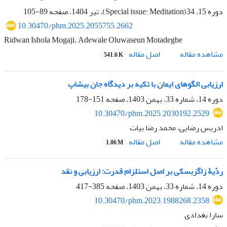
دوره 15، 34(Special issue: Meditation)، تیر 1404، صفحه
89-105
10.30470/phm.2025.2055755.2662
Ridwan Ishola Mogaji، Adewale Oluwaseun Motadegbe
اصل مقاله
مشاهده مقاله
541.6 K
ارزیابی الگوهای ایمان با تکیه بر دیدگاه جان بیشاپ
دوره 14، شماره 33، بهمن 1403، صفحه
151-178
10.30470/phm.2025.2030192.2529
ادریس رضایی، محمد رضا بیات
اصل مقاله
مشاهده مقاله
1.06 M
ردّیۀ زاگزبسکی بر اصل استلزام قدرت: ارزیابی و نقد
دوره 14، شماره 33، بهمن 1403، صفحه
385-417
10.30470/phm.2023.1988268.2358
سارا بغدادی