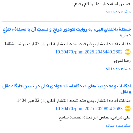
حسین اسفندیار، علی فلاح رفیع
مشاهده مقاله
مسئلۀ «اختفایِ الهی» به روایت تئودور درنج و نسبتِ آن با مسئلۀ « تنوّع
دینی»
مقالات آماده انتشار، پذیرفته شده، انتشار آنلاین از
07 اردیبهشت 1404
10.30470/phm.2025.2045449.2602
رضا نقوی
مشاهده مقاله
امکانات و محدودیت‌های دیدگاه استاد جوادی آملی در تبیین جایگاه عقل
و نقل
مقالات آماده انتشار، پذیرفته شده، انتشار آنلاین از
02 مهر 1404
10.30470/phm.2025.2059854.2683
علی هراتی، عباس ایزدپناه، نفیسه ساطع
مشاهده مقاله