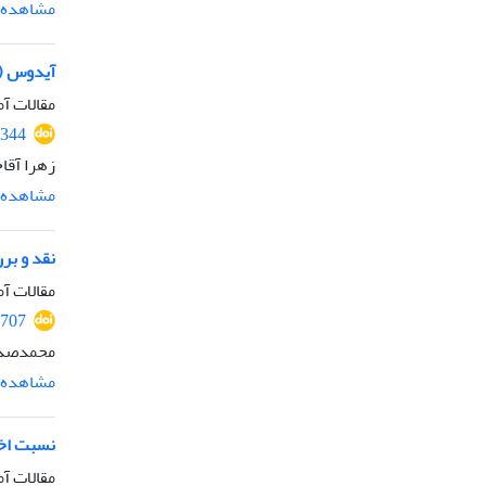
مشاهده م
آیدوس ( Aidos ) از دیدگاه ارس
مقالات آم
2344
زهرا آقا
مشاهده م
نقد و بر
مقالات آم
2707
محمدصدر
مشاهده م
نسبت اخل
مقالات آم