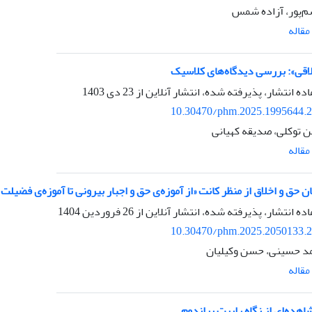
م‌پور، آزاده شمس
قاله
قی»: بررسی دیدگاه‌های کلاسیک
اده انتشار، پذیرفته شده، انتشار آنلاین از
23 دی 1403
10.30470/phm.2025.1995644.
 توکلی، صدیقه کهیانی
قاله
ان حق و اخلاق از منظر کانت «از آموزه‌ی حق و اجبار بیرونی تا آموزه‌ی فضی
اده انتشار، پذیرفته شده، انتشار آنلاین از
26 فروردین 1404
10.30470/phm.2025.2050133.
د حسینی، حسن وکیلیان
قاله
هده‌ای از نگاه رابرت براندوم