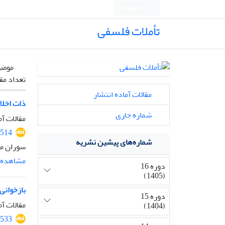
English
تأملات فلسفی
موضو
تعداد مق
مقالات آماده انتشار
ذات اخلاق
شماره جاری
مقالات آم
2514
شماره‌های پیشین نشریه
سوران مح
مشاهده م
دوره 16
(1405)
بازخوانی 
دوره 15
مقالات آم
(1404)
2533