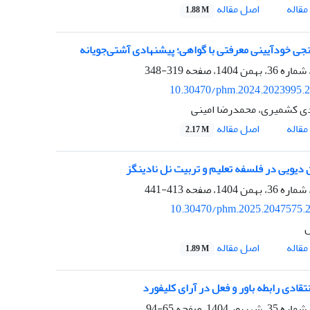
اصل مقاله
قاله
1.88 M
ی خودآیینی معرفتی با گواهی؛ پیشنهادی آشتی‌جویانه
319-348
10.30470/phm.2024.2023995.
ی کشمیری، محمدرضا امینی
اصل مقاله
قاله
2.17 M
دیویی در فلسفه تعلیم و تربیت نل نادینگز
413-441
10.30470/phm.2025.2047575.
ل
اصل مقاله
قاله
1.89 M
قادی رابطه باور و فعل در آرای کلیفورد
65-94