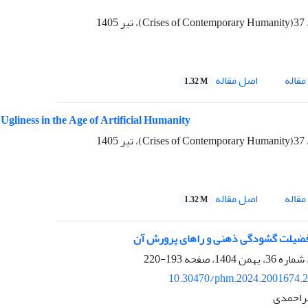
اصل مقاله
قاله
1.32 M
 Ugliness in the Age of Artificial Humanity
اصل مقاله
قاله
1.32 M
ضیلت گشودگی ذهنی و راهای پرورش آن
193-220
10.30470/phm.2024.2001674.
راحمدی