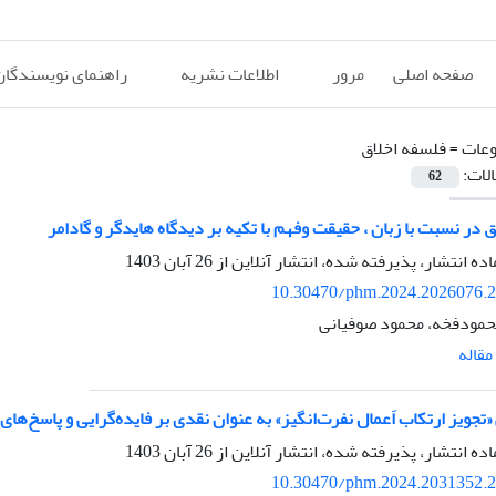
صفحه اصلی
مرور
اطلاعات نشریه
راهنمای نویسندگان
عات =
فلسفه اخلاق
الات:
62
 در نسبت با زبان ، حقیقت وفهم با تکیه بر دیدگاه هایدگر و گادامر
اده انتشار، پذیرفته شده، انتشار آنلاین از
26 آبان 1403
10.30470/phm.2024.2026076.
مودفخه، محمود صوفیانی
قاله
«تجویز ارتکاب اَعمال نفرت‌‏انگیز» به عنوان نقدی بر فایده‏‌گرایی و پاسخ‌ه
اده انتشار، پذیرفته شده، انتشار آنلاین از
26 آبان 1403
10.30470/phm.2024.2031352.