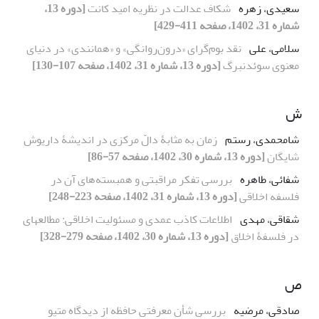
سعیدی، زهره
شکاف عدالت در نظریه امید کانت
[دوره 13،
شماره 31، 1402، صفحه 411-429]
سلامی، علی
نقد بوم‌گرای «درون‌‌روانگی» و «همانندی» در دنیای
معنوی سوئدنبرگ
[دوره 13، شماره 31، 1402، صفحه 107-130]
ش
شامحمدی، رستم
زمان به مثابۀ دالّ مرکزی در اندیشۀ داریوش
شایگان
[دوره 13، شماره 30، 1402، صفحه 57-86]
شفائی، طاهره
بررسی تفکر مراقبتی و همبسته‌های آن در
فلسفه اخلاقی
[دوره 13، شماره 31، 1402، صفحه 223-248]
شقاقی، مهدی
اطلاعات کاذب عمدی و مسئولیت اخلاقی: مطالعه‎ای
در فلسفۀ اخلاق
[دوره 13، شماره 30، 1402، صفحه 279-328]
ص
صادقی، مرضیه
بررسی شأن معرفتی حافظه از دیدگاه متیو