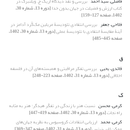
فاضلی، سید احمد
بررسی و نقد دیدگاه اریک ج. ویلنبرگ در
کتاب ارزش و فضیلت در جهان بدون خدا
[دوره 13، شماره 30،
1402، صفحه 127-159]
فلاحی، جعفر
بررسیِ انتقادیِ تئودیسۀ مریلین مک‌کُرد آدامز در
آینۀ مقایسۀ انتقادیِ با تئودیسۀ عملی
[دوره 13، شماره 30، 1402،
صفحه 445-485]
ق
قائدی، یحیی
بررسی تفکر مراقبتی و همبسته‌های آن در فلسفه
اخلاقی
[دوره 13، شماره 31، 1402، صفحه 223-248]
ک
کرمی، محسن
نسبت هنر با زندگی در تفکّر هیدگر: هنر به مثابه
راه نجات
[دوره 13، شماره 30، 1402، صفحه 419-447]
کرمی، محمد
ارزیابی انتقادات کروسیوس به نظریه جهان‌های
ممکن لایب‌نیتس
[دوره 13، شماره 31، 1402، صفحه 347-369]