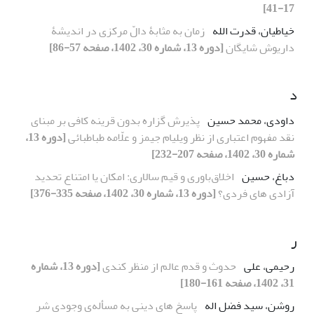
17-41]
خیاطیان، قدرت الله
زمان به مثابۀ دالّ مرکزی در اندیشۀ
داریوش شایگان
[دوره 13، شماره 30، 1402، صفحه 57-86]
د
داودی، محمد حسین
پذیرش گزاره بدون قرینه کافی بر مبنای
نقد مفهوم اعتباری از نظر ویلیام جیمز و علّامه طباطبائی
[دوره 13،
شماره 30، 1402، صفحه 207-232]
دباغ، حسین
اخلاق‌باوری و قیم سالاری: امکان یا امتناع تحدید
آزادی های فردی؟
[دوره 13، شماره 30، 1402، صفحه 335-376]
ر
رحیمی، علی
حدوث و قدم عالم از منظر کندی
[دوره 13، شماره
31، 1402، صفحه 161-180]
روشن، سید فضل اله
پاسخ های دینی به مسأله‌ی وجودی شر