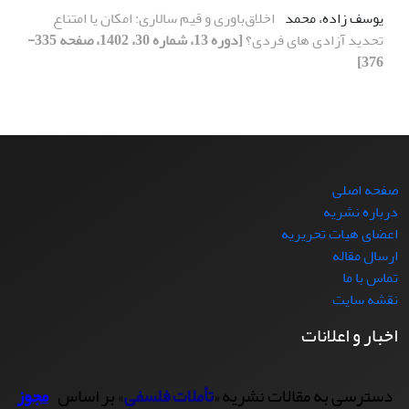
یوسف زاده، محمد
اخلاق‌باوری و قیم سالاری: امکان یا امتناع
تحدید آزادی های فردی؟
[دوره 13، شماره 30، 1402، صفحه 335-
376]
صفحه اصلی
درباره نشریه
اعضای هیات تحریریه
ارسال مقاله
تماس با ما
نقشه سایت
اخبار و اعلانات
دسترسی به مقالات نشریه «
تأملات فلسفی
» بر اساس
مجوز