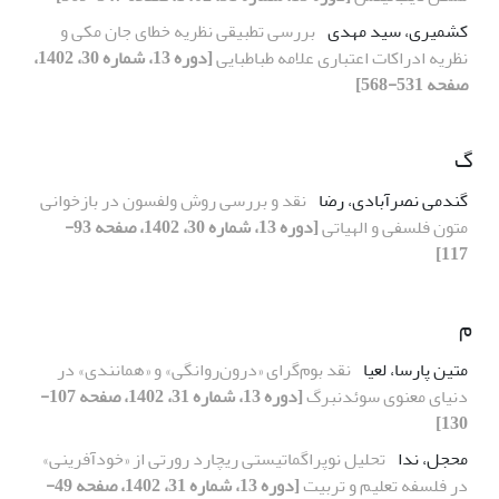
کشمیری، سید مهدی
بررسی تطبیقی نظریه خطای جان مکی و
نظریه ادراکات اعتباری علامه طباطبایی
[دوره 13، شماره 30، 1402،
صفحه 531-568]
گ
گندمی نصرآبادی، رضا
نقد و بررسی روش ولفسون در بازخوانی
متون فلسفی و الهیاتی
[دوره 13، شماره 30، 1402، صفحه 93-
117]
م
متین پارسا، لعیا
نقد بوم‌گرای «درون‌‌روانگی» و «همانندی» در
دنیای معنوی سوئدنبرگ
[دوره 13، شماره 31، 1402، صفحه 107-
130]
محجل، ندا
تحلیل نوپراگماتیستی ریچارد رورتی از «خودآفرینی»
در فلسفه تعلیم و تربیت
[دوره 13، شماره 31، 1402، صفحه 49-