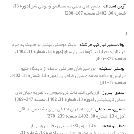
آژیر، اسداله
پاسخ های دینی به مسأله‌ی وجودی شر
[دوره 13،
شماره 30، 1402، صفحه 167-200]
ا
ابوالحسنی نیارکی، فرشته
دیگردوستی مبتنی بر محبت به خود
در نظریه «فیلیا» نیکوماخس ارسطو
[دوره 13، شماره 31، 1402،
صفحه 377-405]
ابوعلی، سکینه
بررسی شأن معرفتی حافظه از دیدگاه متیو
فرایس و علامه محمد حسین طباطبایی
[دوره 13، شماره 31، 1402،
صفحه 17-41]
اسدی، بهروز
ارزیابی انتقادات کروسیوس به نظریه جهان‌های
ممکن لایب‌نیتس
[دوره 13، شماره 31، 1402، صفحه 347-369]
اصغری، سیدعلی
لزوم اصلهای اخلاقی برای تشخیص اخلاقی
[دوره 13، شماره 30، 1402، صفحه 239-270]
اصغری، محمد
تحلیل نوپراگماتیستی ریچارد رورتی از
«خودآفرینی» در فلسفه تعلیم و تربیت
[دوره 13، شماره 31،